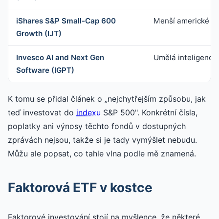
iShares S&P Small-Cap 600
Menší americké rů
Growth (IJT)
Invesco AI and Next Gen
Umělá inteligence
Software (IGPT)
K tomu se přidal článek o „nejchytřejším způsobu, jak
teď investovat do
indexu
S&P 500". Konkrétní čísla,
poplatky ani výnosy těchto fondů v dostupných
zprávách nejsou, takže si je tady vymýšlet nebudu.
Můžu ale popsat, co tahle vlna podle mě znamená.
Faktorová ETF v kostce
Faktorové investování stojí na myšlence, že některé