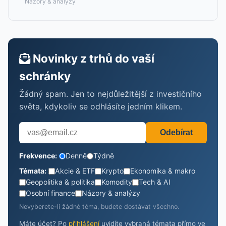
Názory & analýzy
Novinky z trhů do vaší
schránky
Žádný spam. Jen to nejdůležitější z investičního
světa, kdykoliv se odhlásíte jedním klikem.
Odebírat
Frekvence:
Denně
Týdně
Témata:
Akcie & ETF
Krypto
Ekonomika & makro
Geopolitika & politika
Komodity
Tech & AI
Osobní finance
Názory & analýzy
Nevyberete-li žádné téma, budete dostávat všechno.
Máte účet? Po
přihlášení
uvidíte vybraná témata přímo ve