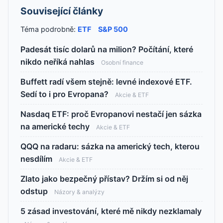
Související články
Téma podrobně:
ETF
S&P 500
Padesát tisíc dolarů na milion? Počítání, které
nikdo neříká nahlas
Osobní finance
Buffett radí všem stejně: levné indexové ETF.
Sedí to i pro Evropana?
Akcie & ETF
Nasdaq ETF: proč Evropanovi nestačí jen sázka
na americké techy
Akcie & ETF
QQQ na radaru: sázka na americký tech, kterou
nesdílím
Akcie & ETF
Zlato jako bezpečný přístav? Držím si od něj
odstup
Názory & analýzy
5 zásad investování, které mě nikdy nezklamaly