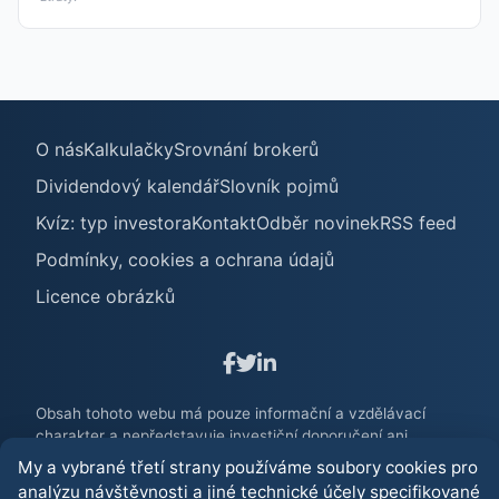
O nás
Kalkulačky
Srovnání brokerů
Dividendový kalendář
Slovník pojmů
Kvíz: typ investora
Kontakt
Odběr novinek
RSS feed
Podmínky, cookies a ochrana údajů
Licence obrázků
Obsah tohoto webu má pouze informační a vzdělávací
charakter a nepředstavuje investiční doporučení ani
poradenství. Investování na finančních trzích je spojeno s
My a vybrané třetí strany používáme soubory cookies pro
rizikem ztráty. Před jakýmkoliv investičním rozhodnutím
analýzu návštěvnosti a jiné technické účely specifikované