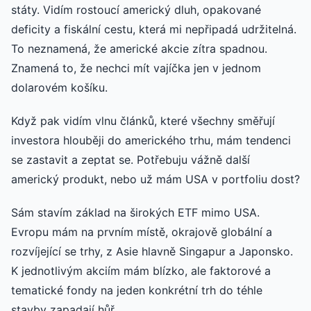
státy. Vidím rostoucí americký dluh, opakované
deficity a fiskální cestu, která mi nepřipadá udržitelná.
To neznamená, že americké akcie zítra spadnou.
Znamená to, že nechci mít vajíčka jen v jednom
dolarovém košíku.
Když pak vidím vlnu článků, které všechny směřují
investora hlouběji do amerického trhu, mám tendenci
se zastavit a zeptat se. Potřebuju vážně další
americký produkt, nebo už mám USA v portfoliu dost?
Sám stavím základ na širokých ETF mimo USA.
Evropu mám na prvním místě, okrajově globální a
rozvíjející se trhy, z Asie hlavně Singapur a Japonsko.
K jednotlivým akciím mám blízko, ale faktorové a
tematické fondy na jeden konkrétní trh do téhle
stavby zapadají hůř.