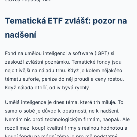
Tematická ETF zvlášť: pozor na
nadšení
Fond na umělou inteligenci a software (IGPT) si
zaslouží zvláštní poznámku. Tematické fondy jsou
nejcitlivější na náladu trhu. Když je kolem nějakého
tématu euforie, peníze do něj proudí a ceny rostou.
Když nálada otočí, odliv bývá rychlý.
Umělá inteligence je dnes téma, které trh miluje. To
samo o sobě je důvod k opatrnosti, ne k nadšení.
Nemám nic proti technologickým firmám, naopak. Ale
rozdíl mezi koupí kvalitní firmy s reálnou hodnotou a
koupí fondu na módní téma je pro mě podstatný.