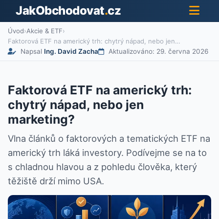
JakObchodovat
.
cz
Úvod
›
Akcie & ETF
›
Faktorová ETF na americký trh: chytrý nápad, nebo jen…
Napsal
Ing. David Zacha
Aktualizováno: 29. června 2026
Faktorová ETF na americký trh:
chytrý nápad, nebo jen
marketing?
Vlna článků o faktorových a tematických ETF na
americký trh láká investory. Podívejme se na to
s chladnou hlavou a z pohledu člověka, který
těžiště drží mimo USA.