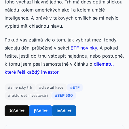
toho vychází hlavně jedno. Trh má dnes optimistickou
náladu kolem amerických akcií a kolem umělé
inteligence. A právě v takových chvílích se mi nejvíc
vyplatí mít chladnou hlavu.
Pokud vás zajímá víc o tom, jak vybírat mezi fondy,
sleduju dění průběžně v sekci
ETF novinky
. A pokud
řešíte, jestli do trhu vstoupit najednou, nebo postupně,
k tomu jsem psal samostatně v článku o
dilematu,
které řeší každý investor
.
#americký trh
#diverzifikace
#ETF
#faktorové investování
#S&P 500
Sdílet
Sdílet
Sdílet