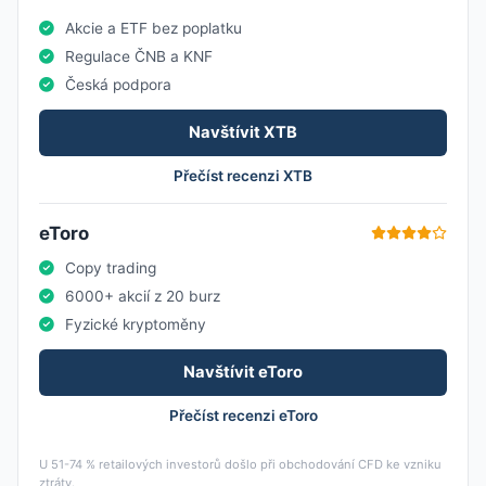
Akcie a ETF bez poplatku
Regulace ČNB a KNF
Česká podpora
Navštívit XTB
Přečíst recenzi XTB
eToro
Copy trading
6000+ akcií z 20 burz
Fyzické kryptoměny
Navštívit eToro
Přečíst recenzi eToro
U 51-74 % retailových investorů došlo při obchodování CFD ke vzniku
ztráty.