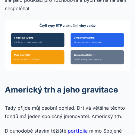
ale jako podklad pro rozhodování bych se na ně sám
nespoléhal.
Čtyři typy ETF z aktuální vlny zpráv
Faktorové (DEUS)
Dividendové (DHS)
Výběr akcií podle vlastností
Akcie s vysokou dividendou
Malé firmy (IJT)
Tematické AI (IGPT)
Menší růstové společnosti
Umělá inteligence a software
Americký trh a jeho gravitace
Tady přijde můj osobní pohled. Drtivá většina těchto
fondů má jeden společný jmenovatel. Americký trh.
Dlouhodobě stavím těžiště
portfolia
mimo Spojené