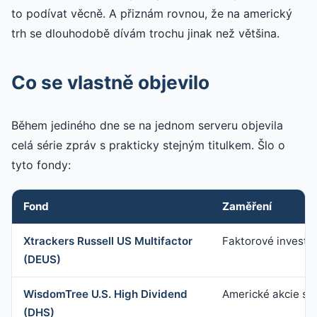
to podívat věcně. A přiznám rovnou, že na americký
trh se dlouhodobě dívám trochu jinak než většina.
Co se vlastně objevilo
Během jediného dne se na jednom serveru objevila
celá série zpráv s prakticky stejným titulkem. Šlo o
tyto fondy:
Fond
Zaměření
Xtrackers Russell US Multifactor
Faktorové investo
(DEUS)
WisdomTree U.S. High Dividend
Americké akcie s 
(DHS)