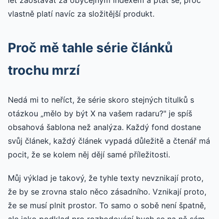
let zaostávat za obyčejným indexem a ptát se, proč
vlastně platí navíc za složitější produkt.
Proč mě tahle série článků
trochu mrzí
Nedá mi to neříct, že série skoro stejných titulků s
otázkou „mělo by být X na vašem radaru?" je spíš
obsahová šablona než analýza. Každý fond dostane
svůj článek, každý článek vypadá důležitě a čtenář má
pocit, že se kolem něj dějí samé příležitosti.
Můj výklad je takový, že tyhle texty nevznikají proto,
že by se zrovna stalo něco zásadního. Vznikají proto,
že se musí plnit prostor. To samo o sobě není špatně,