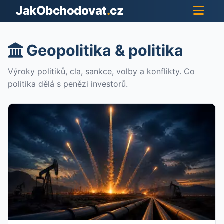
JakObchodovat
.
cz
Geopolitika & politika
Výroky politiků, cla, sankce, volby a konflikty. Co
politika dělá s penězi investorů.