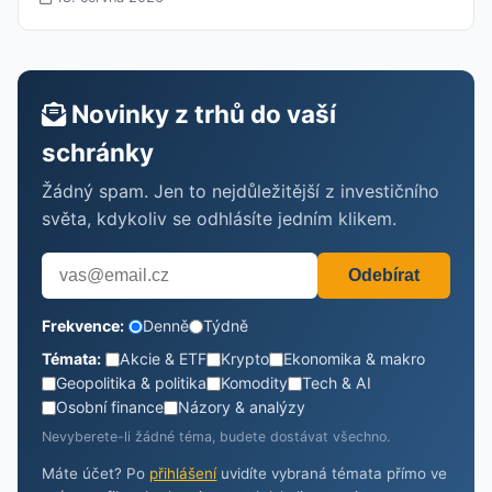
Novinky z trhů do vaší
schránky
Žádný spam. Jen to nejdůležitější z investičního
světa, kdykoliv se odhlásíte jedním klikem.
Odebírat
Frekvence:
Denně
Týdně
Témata:
Akcie & ETF
Krypto
Ekonomika & makro
Geopolitika & politika
Komodity
Tech & AI
Osobní finance
Názory & analýzy
Nevyberete-li žádné téma, budete dostávat všechno.
Máte účet? Po
přihlášení
uvidíte vybraná témata přímo ve