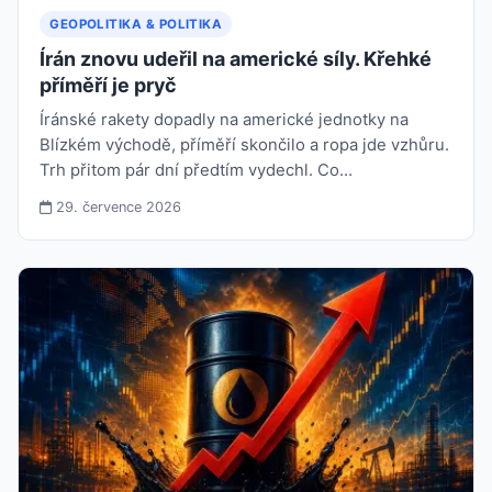
GEOPOLITIKA & POLITIKA
Írán znovu udeřil na americké síly. Křehké
příměří je pryč
Íránské rakety dopadly na americké jednotky na
Blízkém východě, příměří skončilo a ropa jde vzhůru.
Trh přitom pár dní předtím vydechl. Co…
29. července 2026