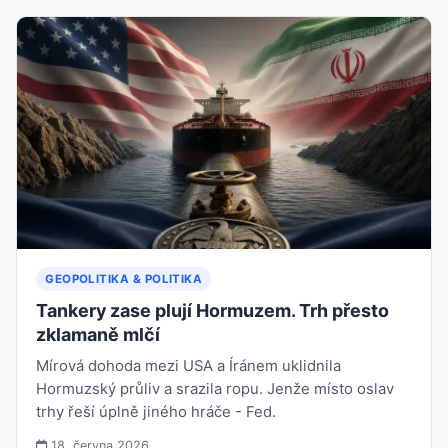
GEOPOLITIKA & POLITIKA
Tankery zase plují Hormuzem. Trh přesto
zklamaně mlčí
Mírová dohoda mezi USA a Íránem uklidnila
Hormuzský průliv a srazila ropu. Jenže místo oslav
trhy řeší úplně jiného hráče - Fed.
18. června 2026