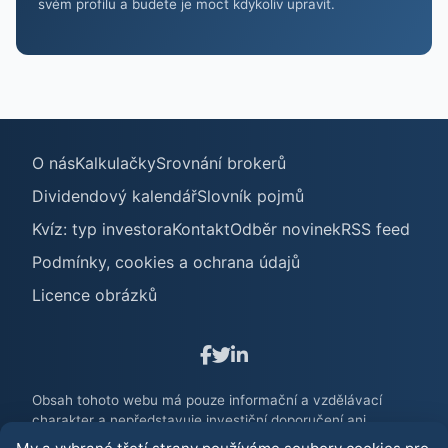
svém profilu a budete je moct kdykoliv upravit.
O nás
Kalkulačky
Srovnání brokerů
Dividendový kalendář
Slovník pojmů
Kvíz: typ investora
Kontakt
Odběr novinek
RSS feed
Podmínky, cookies a ochrana údajů
Licence obrázků
Obsah tohoto webu má pouze informační a vzdělávací
charakter a nepředstavuje investiční doporučení ani
poradenství. Investování na finančních trzích je spojeno s