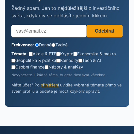
Žádný spam. Jen to nejdůležitější z investičního
světa, kdykoliv se odhlásíte jedním klikem.
Odebírat
Frekvence:
Denně
Týdně
Témata:
Akcie & ETF
Krypto
Ekonomika & makro
Geopolitika & politika
Komodity
Tech & AI
Osobní finance
Názory & analýzy
Nevyberete-li žádné téma, budete dostávat všechno.
Máte účet? Po
přihlášení
uvidíte vybraná témata přímo ve
svém profilu a budete je moct kdykoliv upravit.