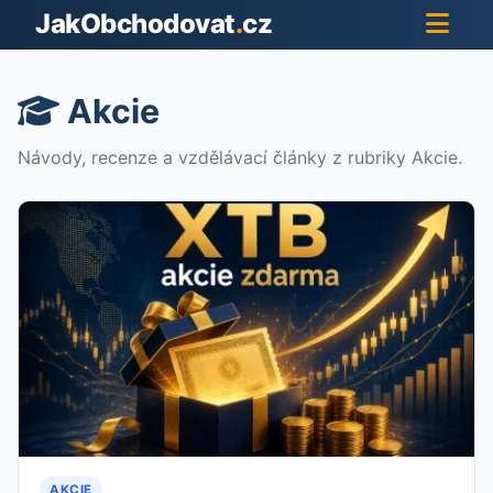
JakObchodovat
.
cz
Akcie
Návody, recenze a vzdělávací články z rubriky Akcie.
AKCIE