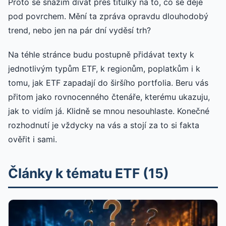
Proto se snažím dívat přes titulky na to, co se děje
pod povrchem. Mění ta zpráva opravdu dlouhodobý
trend, nebo jen na pár dní vyděsí trh?
Na téhle stránce budu postupně přidávat texty k
jednotlivým typům ETF, k regionům, poplatkům i k
tomu, jak ETF zapadají do širšího portfolia. Beru vás
přitom jako rovnocenného čtenáře, kterému ukazuju,
jak to vidím já. Klidně se mnou nesouhlaste. Konečné
rozhodnutí je vždycky na vás a stojí za to si fakta
ověřit i sami.
Články k tématu ETF (15)