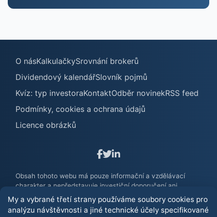
O nás
Kalkulačky
Srovnání brokerů
Dividendový kalendář
Slovník pojmů
Kvíz: typ investora
Kontakt
Odběr novinek
RSS feed
Podmínky, cookies a ochrana údajů
Licence obrázků
Obsah tohoto webu má pouze informační a vzdělávací
charakter a nepředstavuje investiční doporučení ani
poradenství. Investování na finančních trzích je spojeno s
My a vybrané třetí strany používáme soubory cookies pro
rizikem ztráty. Před jakýmkoliv investičním rozhodnutím
analýzu návštěvnosti a jiné technické účely specifikované
zvažte své znalosti, zkušenosti a finanční situaci.