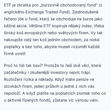
ETF je zkratka pro „burzovně obchodovaný fond" (z
anglického Exchange Traded Fund). Zjednodušeně
řečeno jde o fond, který se obchoduje na burze jako
běžná akcie. Většina ETF kopíruje nějaký index, třeba
široký koš evropských nebo světových firem. Vy tak
nakoupíte celý ten koš jedním obchodem, za nízké
poplatky a bez toho, abyste museli rozumět každé
firmě uvnitř.
Proč to lidi tak baví? Protože to řeší dvě věci, které
začátečníky i zkušenější investory nejvíc trápí.
Rozložení rizika a náklady. Když máte peníze ve
stovkách firem, jeden průšvih u jedné z nich vás
nepoloží. A když platíte na poplatcích zlomek toho co
u aktivně řízených fondů, zůstane víc výnosu vám.