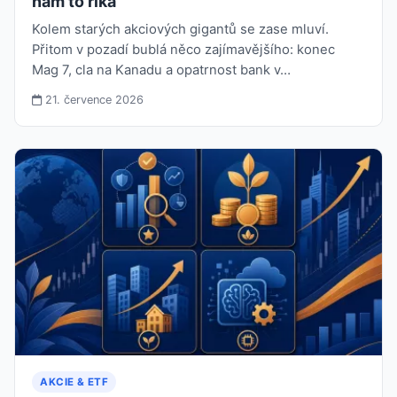
nám to říká
Kolem starých akciových gigantů se zase mluví.
Přitom v pozadí bublá něco zajímavějšího: konec
Mag 7, cla na Kanadu a opatrnost bank v…
21. července 2026
AKCIE & ETF