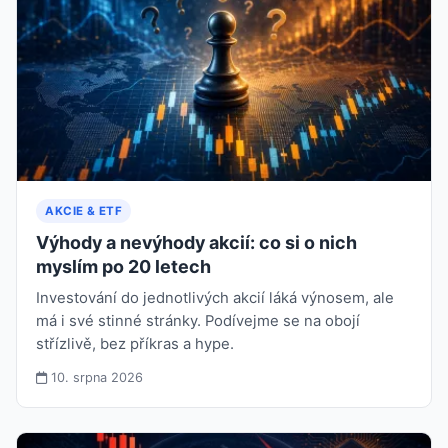
AKCIE & ETF
Výhody a nevýhody akcií: co si o nich
myslím po 20 letech
Investování do jednotlivých akcií láká výnosem, ale
má i své stinné stránky. Podívejme se na obojí
střízlivě, bez příkras a hype.
10. srpna 2026