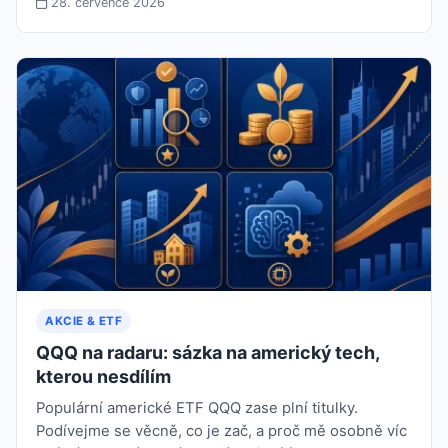
28. července 2026
AKCIE & ETF
QQQ na radaru: sázka na americký tech,
kterou nesdílím
Populární americké ETF QQQ zase plní titulky.
Podívejme se věcně, co je zač, a proč mě osobně víc