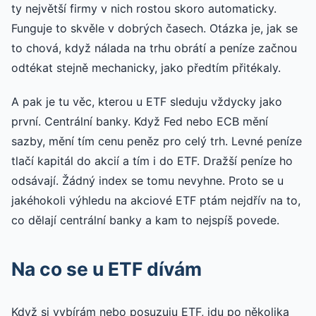
ty největší firmy v nich rostou skoro automaticky.
Funguje to skvěle v dobrých časech. Otázka je, jak se
to chová, když nálada na trhu obrátí a peníze začnou
odtékat stejně mechanicky, jako předtím přitékaly.
A pak je tu věc, kterou u ETF sleduju vždycky jako
první. Centrální banky. Když Fed nebo ECB mění
sazby, mění tím cenu peněz pro celý trh. Levné peníze
tlačí kapitál do akcií a tím i do ETF. Dražší peníze ho
odsávají. Žádný index se tomu nevyhne. Proto se u
jakéhokoli výhledu na akciové ETF ptám nejdřív na to,
co dělají centrální banky a kam to nejspíš povede.
Na co se u ETF dívám
Když si vybírám nebo posuzuju ETF, jdu po několika