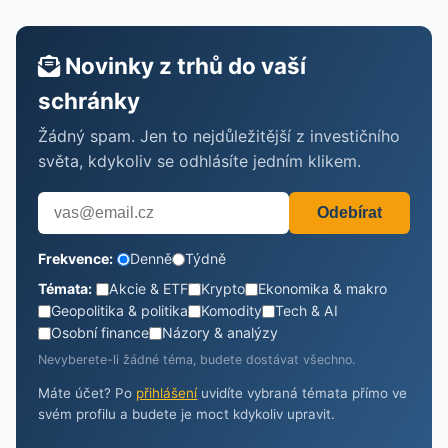
Novinky z trhů do vaší
schránky
Žádný spam. Jen to nejdůležitější z investičního
světa, kdykoliv se odhlásíte jedním klikem.
Odebírat
Frekvence:
Denně
Týdně
Témata:
Akcie & ETF
Krypto
Ekonomika & makro
Geopolitika & politika
Komodity
Tech & AI
Osobní finance
Názory & analýzy
Nevyberete-li žádné téma, budete dostávat všechno.
Máte účet? Po
přihlášení
uvidíte vybraná témata přímo ve
svém profilu a budete je moct kdykoliv upravit.