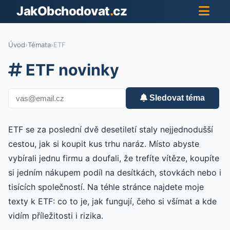
JakObchodovat
.
cz
Úvod
›
Témata
›
ETF
ETF novinky
Sledovat téma
ETF se za poslední dvě desetiletí staly nejjednodušší
cestou, jak si koupit kus trhu naráz. Místo abyste
vybírali jednu firmu a doufali, že trefíte vítěze, koupíte
si jedním nákupem podíl na desítkách, stovkách nebo i
tisících společností. Na téhle stránce najdete moje
texty k ETF: co to je, jak fungují, čeho si všímat a kde
vidím příležitosti i rizika.