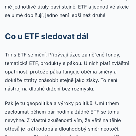
mě jednotlivé tituly baví stejně. ETF a jednotlivé akcie
se u mě doplňují, jedno není lepší než druhé.
Co u ETF sledovat dál
Trh s ETF se mění. Přibývají úzce zaměřené fondy,
tematická ETF, produkty s pákou. U nich platí zvláštní
opatrnost, protože páka funguje oběma směry a
dokáže ztráty znásobit stejně jako zisky. To není
nástroj na dlouhé držení bez rozmyslu.
Pak je tu geopolitika a výroky politiků. Umí trhem
zacloumat během pár hodin a žádné ETF se tomu
nevyhne. Z vlastní zkušenosti vím, že většina těhle
otřesů je krátkodobá a dlouhodobý směr neotočí.