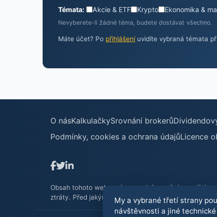
Témata:
Akcie & ETF
Krypto
Ekonomika & ma
Nevyberete-li žádné téma, budete dostávat všechno.
Máte účet? Po
přihlášení
uvidíte vybraná témata pří
O nás
Kalkulačky
Srovnání brokerů
Dividendov
Podmínky, cookies a ochrana údajů
Licence o
Obsah tohoto webu má pouze informační a vzdělávací c
ztráty. Před jakýmkoliv investičním rozhodnutím zvažte
My a vybrané třetí strany po
návštěvnosti a jiné technické