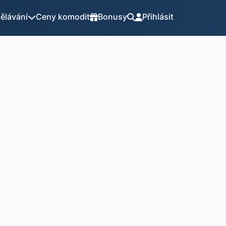
ělávání
Ceny komodit
Bonusy
Přihlásit