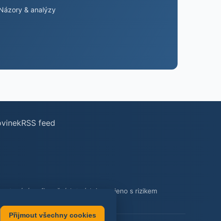
Názory & analýzy
ovinek
RSS feed
stování na finančních trzích je spojeno s rizikem
Přijmout všechny cookies