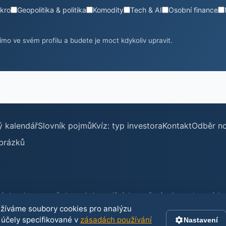
kro
Geopolitika & politika
Komodity
Tech & AI
Osobní finance
mo ve svém profilu a budete je moct kdykoliv upravit.
ý kalendář
Slovník pojmů
Kvíz: typ investora
Kontakt
Odběr n
brázků
harakter a nepředstavuje investiční doporučení ani poradenství. Inve
 své znalosti, zkušenosti a finanční situaci.
užíváme soubory cookies pro analýzu
 účely specifikované v
zásadách používání
Nastavení