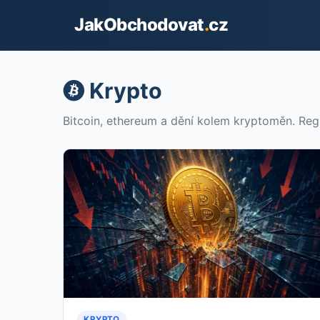
JakObchodovat
.
cz
Krypto
Bitcoin, ethereum a dění kolem kryptoměn. Reg
KRYPTO