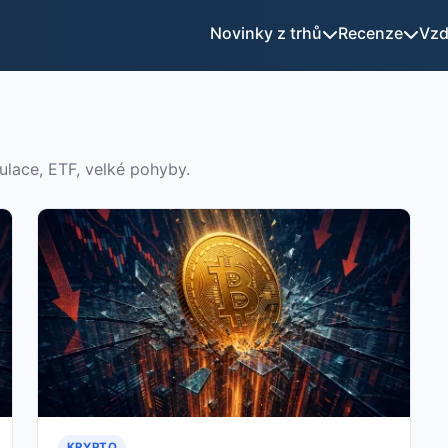
Novinky z trhů
Recenze
Vzd
ulace, ETF, velké pohyby.
KRYPTO