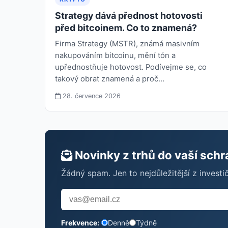
Strategy dává přednost hotovosti
před bitcoinem. Co to znamená?
Firma Strategy (MSTR), známá masivním
nakupováním bitcoinu, mění tón a
upřednostňuje hotovost. Podívejme se, co
takový obrat znamená a proč…
28. července 2026
Novinky z trhů do vaší sch
Žádný spam. Jen to nejdůležitější z investi
Frekvence:
Denně
Týdně