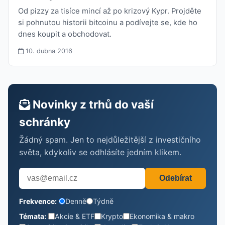
Od pizzy za tisíce mincí až po krizový Kypr. Projděte
si pohnutou historii bitcoinu a podívejte se, kde ho
dnes koupit a obchodovat.
10. dubna 2016
Novinky z trhů do vaší
schránky
Žádný spam. Jen to nejdůležitější z investičního
světa, kdykoliv se odhlásíte jedním klikem.
Odebírat
Frekvence:
Denně
Týdně
Témata:
Akcie & ETF
Krypto
Ekonomika & makro