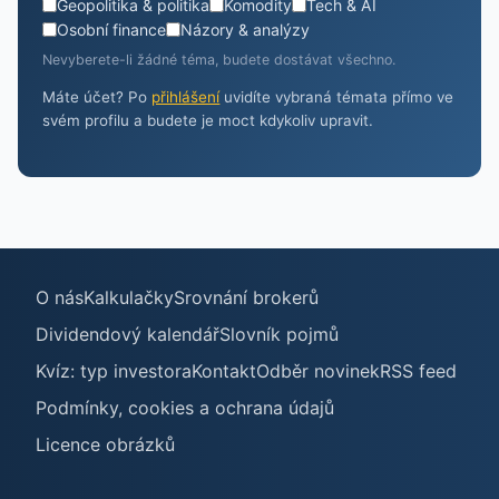
Geopolitika & politika
Komodity
Tech & AI
Osobní finance
Názory & analýzy
Nevyberete-li žádné téma, budete dostávat všechno.
Máte účet? Po
přihlášení
uvidíte vybraná témata přímo ve
svém profilu a budete je moct kdykoliv upravit.
O nás
Kalkulačky
Srovnání brokerů
Dividendový kalendář
Slovník pojmů
Kvíz: typ investora
Kontakt
Odběr novinek
RSS feed
Podmínky, cookies a ochrana údajů
Licence obrázků