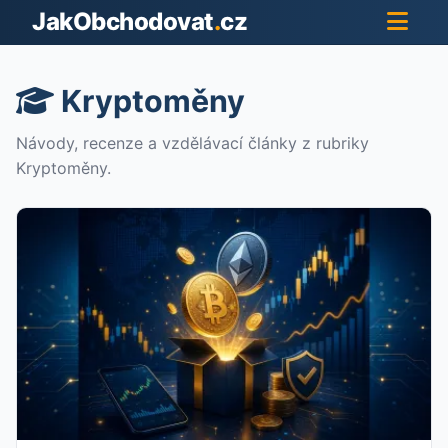
JakObchodovat
.
cz
Kryptoměny
Návody, recenze a vzdělávací články z rubriky
Kryptoměny.