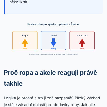
několikrát.
Reakce trhu po výroku o příměří s Íránem
Ropa
Akcie
Nervozita
roste
klesají
roste
Směry vycházejí z reakce trhu popsané ve zprávách, nejde o konkrétní hodnoty.
Proč ropa a akcie reagují právě
takhle
Logika je prostá a trh ji zná nazpaměť. Blízký východ
je stále zásadní oblastí pro dodávky ropy. Jakmile