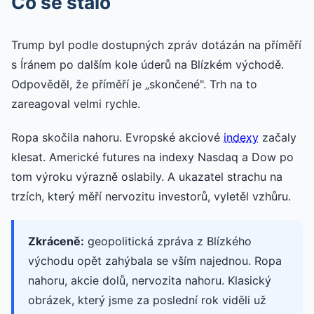
Co se stalo
Trump byl podle dostupných zpráv dotázán na příměří
s Íránem po dalším kole úderů na Blízkém východě.
Odpověděl, že příměří je „skončené". Trh na to
zareagoval velmi rychle.
Ropa skočila nahoru. Evropské akciové
indexy
začaly
klesat. Americké futures na indexy Nasdaq a Dow po
tom výroku výrazně oslabily. A ukazatel strachu na
trzích, který měří nervozitu investorů, vyletěl vzhůru.
Zkráceně:
geopolitická zpráva z Blízkého
východu opět zahýbala se vším najednou. Ropa
nahoru, akcie dolů, nervozita nahoru. Klasický
obrázek, který jsme za poslední rok viděli už