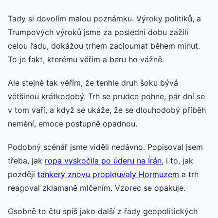
Tady si dovolím malou poznámku. Výroky politiků, a
Trumpových výroků jsme za poslední dobu zažili
celou řadu, dokážou trhem zacloumat během minut.
To je fakt, kterému věřím a beru ho vážně.
Ale stejně tak věřím, že tenhle druh šoku bývá
většinou krátkodobý. Trh se prudce pohne, pár dní se
v tom vaří, a když se ukáže, že se dlouhodobý příběh
nemění, emoce postupně opadnou.
Podobný scénář jsme viděli nedávno. Popisoval jsem
třeba, jak
ropa vyskočila po úderu na Írán
, i to, jak
později
tankery znovu proplouvaly Hormuzem
a trh
reagoval zklamaně mlčením. Vzorec se opakuje.
Osobně to čtu spíš jako další z řady geopolitických