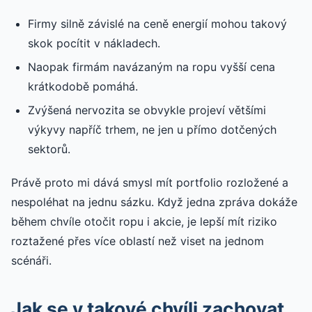
Firmy silně závislé na ceně energií mohou takový
skok pocítit v nákladech.
Naopak firmám navázaným na ropu vyšší cena
krátkodobě pomáhá.
Zvýšená nervozita se obvykle projeví většími
výkyvy napříč trhem, ne jen u přímo dotčených
sektorů.
Právě proto mi dává smysl mít portfolio rozložené a
nespoléhat na jednu sázku. Když jedna zpráva dokáže
během chvíle otočit ropu i akcie, je lepší mít riziko
roztažené přes více oblastí než viset na jednom
scénáři.
Jak se v takové chvíli zachovat