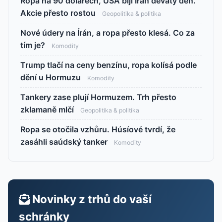
Ropa na 90 dolarech, USA bijí Írán devátý den.
Akcie přesto rostou
Geopolitika & politika
Nové údery na Írán, a ropa přesto klesá. Co za
tím je?
Komodity
Trump tlačí na ceny benzínu, ropa kolísá podle
dění u Hormuzu
Komodity
Tankery zase plují Hormuzem. Trh přesto
zklamaně mlčí
Geopolitika & politika
Ropa se otočila vzhůru. Húsíové tvrdí, že
zasáhli saúdský tanker
Komodity
Novinky z trhů do vaší
schránky