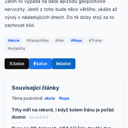
Zatím to vypadá na další epizodu geopolitické
nervozity. Jestli z toho bude něco většího, ukáže až
vývoj v následujících dnech. Do té doby stojí za to
zachovat klid.
#akcie
#Geopolitika
#Írán
#Ropa
#Trump
#volatilita
Sdílet
Sdílet
Sdílet
Související články
Téma podrobně:
akcie
Ropa
Trhy míří na rekord, i když kolem Íránu je pořád
dusno
Akcie & ETF