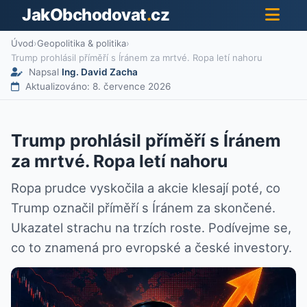
JakObchodovat
.
cz
Úvod
›
Geopolitika & politika
›
Trump prohlásil příměří s Íránem za mrtvé. Ropa letí nahoru
Napsal
Ing. David Zacha
Aktualizováno: 8. července 2026
Trump prohlásil příměří s Íránem
za mrtvé. Ropa letí nahoru
Ropa prudce vyskočila a akcie klesají poté, co
Trump označil příměří s Íránem za skončené.
Ukazatel strachu na trzích roste. Podívejme se,
co to znamená pro evropské a české investory.