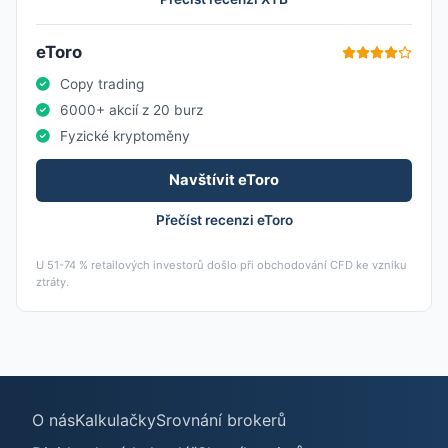
eToro
Copy trading
6000+ akcií z 20 burz
Fyzické kryptoměny
Navštívit eToro
Přečíst recenzi eToro
U 51-74 % retailových investorů došlo při obchodování CFD ke vzniku
ztráty.
O nás
Kalkulačky
Srovnání brokerů