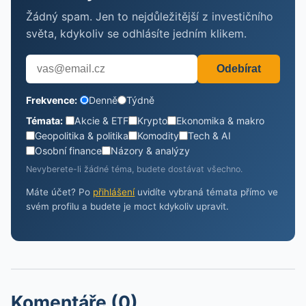
Žádný spam. Jen to nejdůležitější z investičního
světa, kdykoliv se odhlásíte jedním klikem.
Odebírat
Frekvence:
Denně
Týdně
Témata:
Akcie & ETF
Krypto
Ekonomika & makro
Geopolitika & politika
Komodity
Tech & AI
Osobní finance
Názory & analýzy
Nevyberete-li žádné téma, budete dostávat všechno.
Máte účet? Po
přihlášení
uvidíte vybraná témata přímo ve
svém profilu a budete je moct kdykoliv upravit.
Komentáře (0)