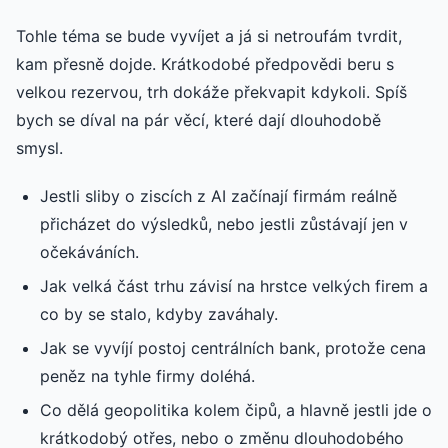
Tohle téma se bude vyvíjet a já si netroufám tvrdit,
kam přesně dojde. Krátkodobé předpovědi beru s
velkou rezervou, trh dokáže překvapit kdykoli. Spíš
bych se díval na pár věcí, které dají dlouhodobě
smysl.
Jestli sliby o ziscích z AI začínají firmám reálně
přicházet do výsledků, nebo jestli zůstávají jen v
očekáváních.
Jak velká část trhu závisí na hrstce velkých firem a
co by se stalo, kdyby zaváhaly.
Jak se vyvíjí postoj centrálních bank, protože cena
peněz na tyhle firmy doléhá.
Co dělá geopolitika kolem čipů, a hlavně jestli jde o
krátkodobý otřes, nebo o změnu dlouhodobého