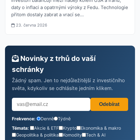
Investoři balancují mezi nadějí kolem USA a Íránu,
daty o inflaci a opatrnými výroky z Fedu. Technologie
přitom dostaly zabrat a vrací se…
23. června 2026
Novinky z trhů do vaší
schránky
Žádný spam. Jen to nejdůležitější z investičního
světa, kdykoliv se odhlásíte jedním klikem.
Odebírat
Frekvence:
Denně
Týdně
Témata:
Akcie & ETF
Krypto
Ekonomika & makro
Geopolitika & politika
Komodity
Tech & AI