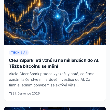
TECH & AI
CleanSpark letí vzhůru na miliardách do AI.
Těžba bitcoinu se mění
Akcie CleanSpark prudce vyskočily poté, co firma
oznámila čerstvé miliardové investice do AI. Za
tímhle jedním pohybem se skrývá větší…
21. července 2026