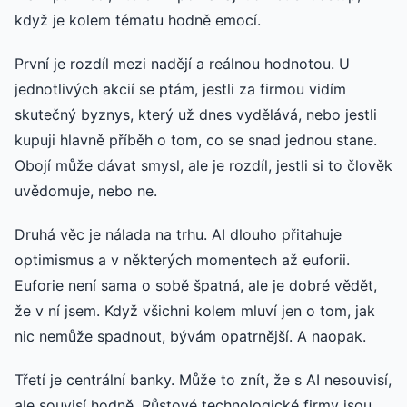
když je kolem tématu hodně emocí.
První je rozdíl mezi nadějí a reálnou hodnotou. U
jednotlivých akcií se ptám, jestli za firmou vidím
skutečný byznys, který už dnes vydělává, nebo jestli
kupuji hlavně příběh o tom, co se snad jednou stane.
Obojí může dávat smysl, ale je rozdíl, jestli si to člověk
uvědomuje, nebo ne.
Druhá věc je nálada na trhu. AI dlouho přitahuje
optimismus a v některých momentech až euforii.
Euforie není sama o sobě špatná, ale je dobré vědět,
že v ní jsem. Když všichni kolem mluví jen o tom, jak
nic nemůže spadnout, bývám opatrnější. A naopak.
Třetí je centrální banky. Může to znít, že s AI nesouvisí,
ale souvisí hodně. Růstové technologické firmy jsou