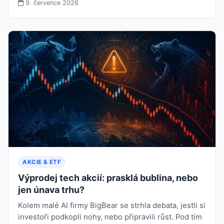
9. července 2026
AKCIE & ETF
Výprodej tech akcií: prasklá bublina, nebo
jen únava trhu?
Kolem malé AI firmy BigBear se strhla debata, jestli si
investoři podkopli nohy, nebo připravili růst. Pod tím