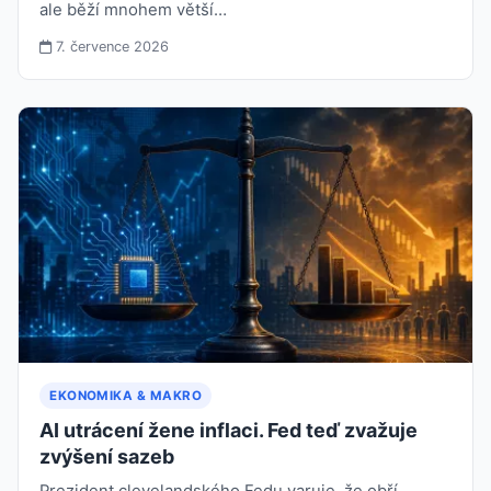
ale běží mnohem větší…
7. července 2026
EKONOMIKA & MAKRO
AI utrácení žene inflaci. Fed teď zvažuje
zvýšení sazeb
Prezident clevelandského Fedu varuje, že obří