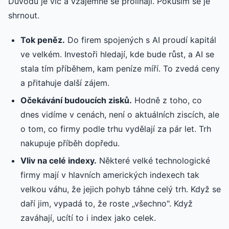
Důvodů je víc a vzájemně se prolínají. Pokusím se je
shrnout.
Tok peněz.
Do firem spojených s AI proudí kapitál
ve velkém. Investoři hledají, kde bude růst, a AI se
stala tím příběhem, kam peníze míří. To zvedá ceny
a přitahuje další zájem.
Očekávání budoucích zisků.
Hodně z toho, co
dnes vidíme v cenách, není o aktuálních ziscích, ale
o tom, co firmy podle trhu vydělají za pár let. Trh
nakupuje příběh dopředu.
Vliv na celé indexy.
Některé velké technologické
firmy mají v hlavních amerických indexech tak
velkou váhu, že jejich pohyb táhne celý trh. Když se
daří jim, vypadá to, že roste „všechno". Když
zaváhají, ucítí to i index jako celek.