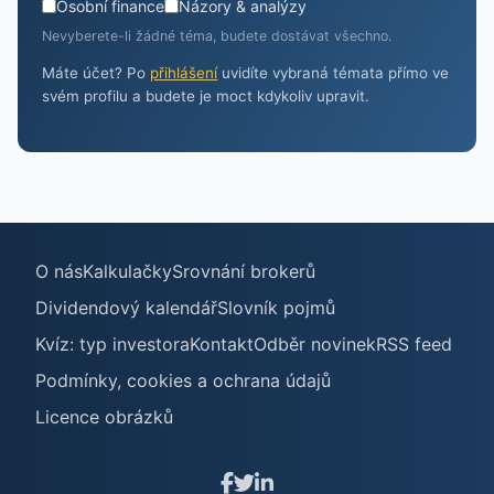
Osobní finance
Názory & analýzy
Nevyberete-li žádné téma, budete dostávat všechno.
Máte účet? Po
přihlášení
uvidíte vybraná témata přímo ve
svém profilu a budete je moct kdykoliv upravit.
O nás
Kalkulačky
Srovnání brokerů
Dividendový kalendář
Slovník pojmů
Kvíz: typ investora
Kontakt
Odběr novinek
RSS feed
Podmínky, cookies a ochrana údajů
Licence obrázků