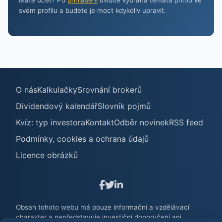
Máte účet? Po
přihlášení
uvidíte vybraná témata přímo ve
svém profilu a budete je moct kdykoliv upravit.
O nás
Kalkulačky
Srovnání brokerů
Dividendový kalendář
Slovník pojmů
Kvíz: typ investora
Kontakt
Odběr novinek
RSS feed
Podmínky, cookies a ochrana údajů
Licence obrázků
Obsah tohoto webu má pouze informační a vzdělávací
charakter a nepředstavuje investiční doporučení ani