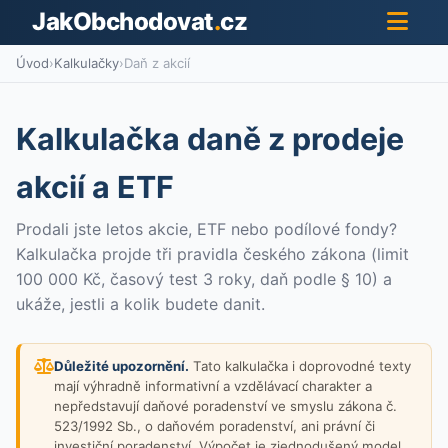
JakObchodovat
.
cz
Úvod
›
Kalkulačky
›
Daň z akcií
Kalkulačka daně z prodeje
akcií a ETF
Prodali jste letos akcie, ETF nebo podílové fondy?
Kalkulačka projde tři pravidla českého zákona (limit
100 000 Kč, časový test 3 roky, daň podle § 10) a
ukáže, jestli a kolik budete danit.
Důležité upozornění.
Tato kalkulačka i doprovodné texty
mají výhradně informativní a vzdělávací charakter a
nepředstavují daňové poradenství ve smyslu zákona č.
523/1992 Sb., o daňovém poradenství, ani právní či
investiční poradenství. Výpočet je zjednodušený model