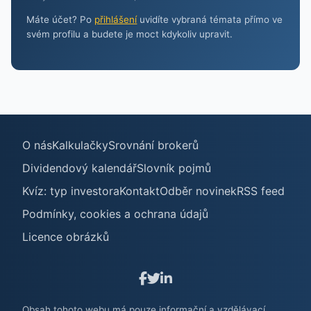
Máte účet? Po
přihlášení
uvidíte vybraná témata přímo ve
svém profilu a budete je moct kdykoliv upravit.
O nás
Kalkulačky
Srovnání brokerů
Dividendový kalendář
Slovník pojmů
Kvíz: typ investora
Kontakt
Odběr novinek
RSS feed
Podmínky, cookies a ochrana údajů
Licence obrázků
Obsah tohoto webu má pouze informační a vzdělávací