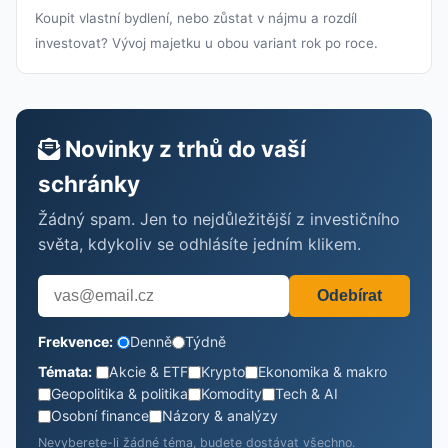
Koupit vlastní bydlení, nebo zůstat v nájmu a rozdíl
investovat? Vývoj majetku u obou variant rok po roce.
Novinky z trhů do vaší
schránky
Žádný spam. Jen to nejdůležitější z investičního
světa, kdykoliv se odhlásíte jedním klikem.
Odebírat
Frekvence:
Denně
Týdně
Témata:
Akcie & ETF
Krypto
Ekonomika & makro
Geopolitika & politika
Komodity
Tech & AI
Osobní finance
Názory & analýzy
Nevyberete-li žádné téma, budete dostávat všechno.