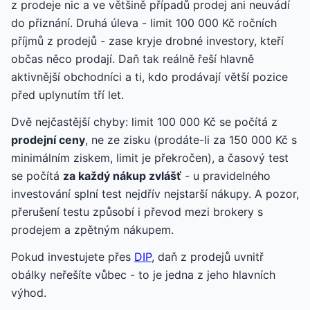
z prodeje nic a ve většině případů prodej ani neuvádí
do přiznání. Druhá úleva - limit 100 000 Kč ročních
příjmů z prodejů - zase kryje drobné investory, kteří
občas něco prodají. Daň tak reálně řeší hlavně
aktivnější obchodníci a ti, kdo prodávají větší pozice
před uplynutím tří let.
Dvě nejčastější chyby: limit 100 000 Kč se počítá z
prodejní ceny
, ne ze zisku (prodáte-li za 150 000 Kč s
minimálním ziskem, limit je překročen), a časový test
se počítá
za každý nákup zvlášť
- u pravidelného
investování splní test nejdřív nejstarší nákupy. A pozor,
přerušení testu způsobí i převod mezi brokery s
prodejem a zpětným nákupem.
Pokud investujete přes
DIP
, daň z prodejů uvnitř
obálky neřešíte vůbec - to je jedna z jeho hlavních
výhod.