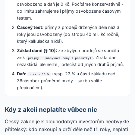
osvobozeno a daň je 0 Kč. Počítáme konzervativně -
do limitu zahrnujeme i příjmy osvobozené časovým
testem.
Časový test:
příjmy z prodejů držených déle než 3
roky jsou osvobozeny (do stropu 40 mil. Kč ročně,
který kalkulačka hlídá).
Základ daně (§ 10):
ze zbylých prodejů se spočítá
zisk
. Ztráta daň
příjmy − (nabývací ceny + poplatky)
nezakládá, ale nelze ji odečíst od jiných druhů příjmů.
Daň:
(resp. 23 % u části základu nad
zisk × 15 %
36násobek průměrné mzdy - sazbu volíte
přepínačem).
Kdy z akcií neplatíte vůbec nic
Český zákon je k dlouhodobým investorům neobvykle
přátelský: kdo nakoupí a drží déle než tři roky, neplatí