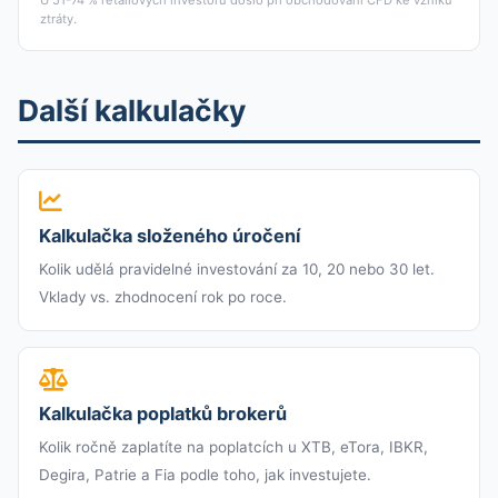
U 51-74 % retailových investorů došlo při obchodování CFD ke vzniku
ztráty.
Další kalkulačky
Kalkulačka složeného úročení
Kolik udělá pravidelné investování za 10, 20 nebo 30 let.
Vklady vs. zhodnocení rok po roce.
Kalkulačka poplatků brokerů
Kolik ročně zaplatíte na poplatcích u XTB, eTora, IBKR,
Degira, Patrie a Fia podle toho, jak investujete.