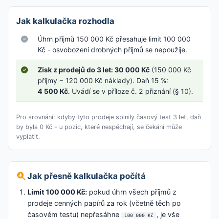
Jak kalkulačka rozhodla
Úhrn příjmů 150 000 Kč přesahuje limit 100 000
Kč - osvobození drobných příjmů se nepoužije.
Zisk z prodejů do 3 let: 30 000 Kč
(150 000 Kč
příjmy − 120 000 Kč náklady). Daň 15 %:
4 500 Kč
. Uvádí se v příloze č. 2 přiznání (§ 10).
Pro srovnání: kdyby tyto prodeje splnily časový test 3 let, daň
by byla 0 Kč - u pozic, které nespěchají, se čekání může
vyplatit.
Jak přesně kalkulačka počítá
Limit 100 000 Kč:
pokud úhrn všech příjmů z
prodeje cenných papírů za rok (včetně těch po
časovém testu) nepřesáhne
, je vše
100 000 Kč