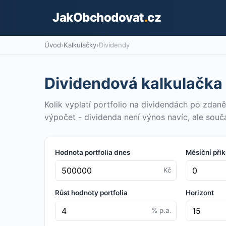
JakObchodovat
.
cz
Úvod
›
Kalkulačky
›
Dividendy
Dividendová kalkulačka
Kolik vyplatí portfolio na dividendách po zdaněn
výpočet - dividenda není výnos navíc, ale sou
Hodnota portfolia dnes
Měsíční při
Kč
Růst hodnoty portfolia
Horizont
% p.a.