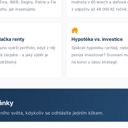
ora, IBKR, Degira, Patrie a Fia
hodnota v 60 letech a daňová
oho, jak investujete.
z odpočtu až 48 000 Kč ročně.
lačka renty
Hypotéka vs. investice
uho vydrží portfolio, když z něj
Splácet hypotéku rychleji, neb
 čerpáte - a jaký výběr je
peníze investovat? Srovnání m
udržitelný.
na konci u obou strategií.
ránky
čního světa, kdykoliv se odhlásíte jedním klikem.