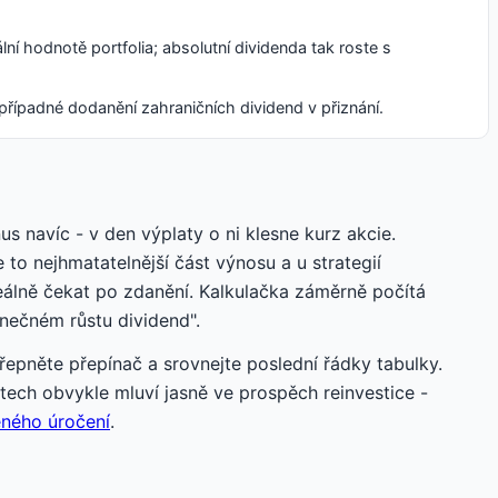
ní hodnotě portfolia; absolutní dividenda tak roste s
případné dodanění zahraničních dividend v přiznání.
s navíc - v den výplaty o ni klesne kurz akcie.
e to nejhmatatelnější část výnosu a u strategií
eálně čekat po zdanění. Kalkulačka záměrně počítá
onečném růstu dividend".
přepněte přepínač a srovnejte poslední řádky tabulky.
etech obvykle mluví jasně ve prospěch reinvestice -
eného úročení
.