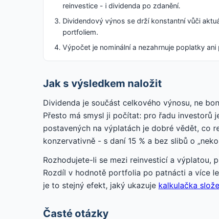
reinvestice - i dividenda po zdanění.
Dividendový výnos se drží konstantní vůči aktuál
portfoliem.
Výpočet je nominální a nezahrnuje poplatky ani 
Jak s výsledkem naložit
Dividenda je součást celkového výnosu, ne bonu
Přesto má smysl ji počítat: pro řadu investorů j
postavených na výplatách je dobré vědět, co r
konzervativně - s daní 15 % a bez slibů o „nek
Rozhodujete-li se mezi reinvesticí a výplatou, 
Rozdíl v hodnotě portfolia po patnácti a více l
je to stejný efekt, jaký ukazuje
kalkulačka slož
Časté otázky