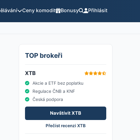
ělávání
Ceny komodit
Bonusy
Přihlásit
TOP brokeři
XTB
Akcie a ETF bez poplatku
Regulace ČNB a KNF
Česká podpora
Navštívit XTB
Přečíst recenzi XTB