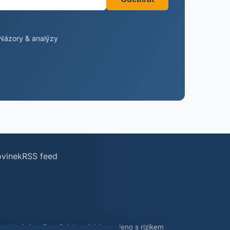
Názory & analýzy
ovinek
RSS feed
stování na finančních trzích je spojeno s rizikem