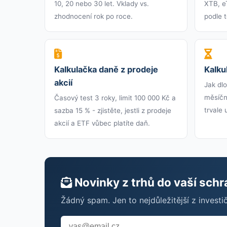
10, 20 nebo 30 let. Vklady vs.
XTB, eT
zhodnocení rok po roce.
podle t
Kalkulačka daně z prodeje
Kalku
akcií
Jak dlo
měsíčně
Časový test 3 roky, limit 100 000 Kč a
trvale 
sazba 15 % - zjistěte, jestli z prodeje
akcií a ETF vůbec platíte daň.
Novinky z trhů do vaší sch
Žádný spam. Jen to nejdůležitější z investi