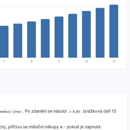
7
9
11
13
15
. Po zdanění se násobí
(srážková daň 15
endový výnos
× 0,85
oty, přičtou se měsíční nákupy a - pokud je zapnutá