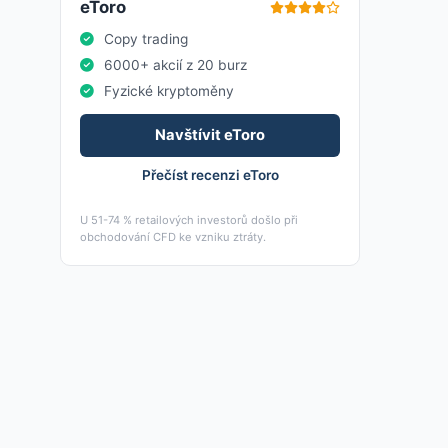
eToro
Copy trading
6000+ akcií z 20 burz
Fyzické kryptoměny
Navštívit eToro
Přečíst recenzi eToro
U 51-74 % retailových investorů došlo při
obchodování CFD ke vzniku ztráty.