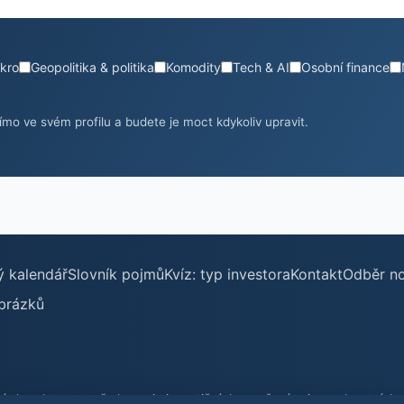
kro
Geopolitika & politika
Komodity
Tech & AI
Osobní finance
mo ve svém profilu a budete je moct kdykoliv upravit.
ý kalendář
Slovník pojmů
Kvíz: typ investora
Kontakt
Odběr n
brázků
harakter a nepředstavuje investiční doporučení ani poradenství. Inve