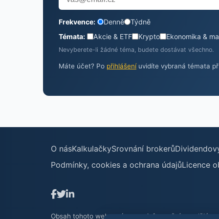
Frekvence:
Denně
Týdně
Témata:
Akcie & ETF
Krypto
Ekonomika & ma
Nevyberete-li žádné téma, budete dostávat všechno.
Máte účet? Po
přihlášení
uvidíte vybraná témata pří
O nás
Kalkulačky
Srovnání brokerů
Dividendov
Podmínky, cookies a ochrana údajů
Licence o
Obsah tohoto webu má pouze informační a vzdělávací c