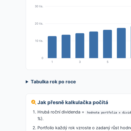
30 tis.
20 tis.
10 tis.
0
1
3
5
Tabulka rok po roce
Jak přesně kalkulačka počítá
Hrubá roční dividenda =
hodnota portfolia × divid
%).
Portfolio každý rok vzroste o zadaný růst hodn