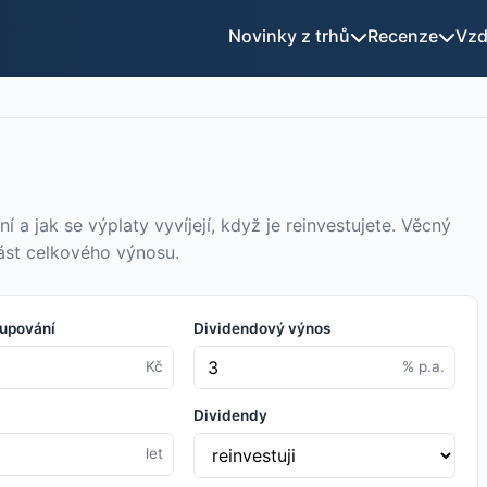
Novinky z trhů
Recenze
Vzd
í a jak se výplaty vyvíjejí, když je reinvestujete. Věcný
část celkového výnosu.
kupování
Dividendový výnos
Kč
% p.a.
Dividendy
let