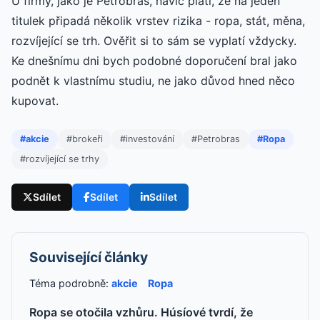
U firmy, jako je Petrobras, navíc platí, že na jeden
titulek připadá několik vrstev rizika - ropa, stát, měna,
rozvíjející se trh. Ověřit si to sám se vyplatí vždycky.
Ke dnešnímu dni bych podobné doporučení bral jako
podnět k vlastnímu studiu, ne jako důvod hned něco
kupovat.
#akcie
#brokeři
#investování
#Petrobras
#Ropa
#rozvíjející se trhy
Sdílet
Sdílet
Sdílet
Související články
Téma podrobně:
akcie
Ropa
Ropa se otočila vzhůru. Húsíové tvrdí, že