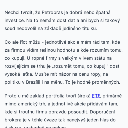
Nechci tvrdit, že Petrobras je dobrá nebo špatná
investice. Na to nemám dost dat a ani bych si takový
soud nedovolil na základě jediného titulku.
Co ale říct můžu - jednotlivé akcie mám rád tam, kde
za firmou vidím reálnou hodnotu a kde rozumím tomu,
co kupuji. U ropné firmy s velkým vlivem státu na
rozvíjejícím se trhu je „rozumět tomu, co kupuji" dost
vysoká laťka. Musíte mít názor na cenu ropy, na
politiku v Brazílii i na měnu. To je hodně proměnných.
Proto u mě základ portfolia tvoří široká
ETF
, primárně
mimo americký trh, a jednotlivé akcie přidávám tam,
kde si troufnu firmu opravdu posoudit. Doporučení
brokera je v téhle úvaze tak nanejvýš jeden hlas do
diskuze, rozhodně ne pokyn.