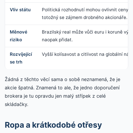
Vliv státu
Politická rozhodnutí mohou ovlivnit ceny,
d
totožný se zájmem drobného akcionáře.
Měnové
Brazilský real může vůči euru i koruně výr
riziko
naopak přidat.
Rozvíjející
Vyšší kolísavost a citlivost na globální nál
se trh
Žádná z těchto věcí sama o sobě neznamená, že je
akcie špatná. Znamená to ale, že jedno doporučení
brokera je tu opravdu jen malý střípek z celé
skládačky.
Ropa a krátkodobé otřesy