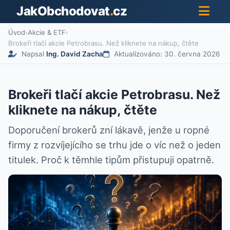
JakObchodovat
.
cz
Úvod
›
Akcie & ETF
›
Brokeři tlačí akcie Petrobrasu. Než kliknete na nákup, čtěte
Napsal
Ing. David Zacha
Aktualizováno: 30. června 2026
Brokeři tlačí akcie Petrobrasu. Než
kliknete na nákup, čtěte
Doporučení brokerů zní lákavě, jenže u ropné
firmy z rozvíjejícího se trhu jde o víc než o jeden
titulek. Proč k těmhle tipům přistupuji opatrně.