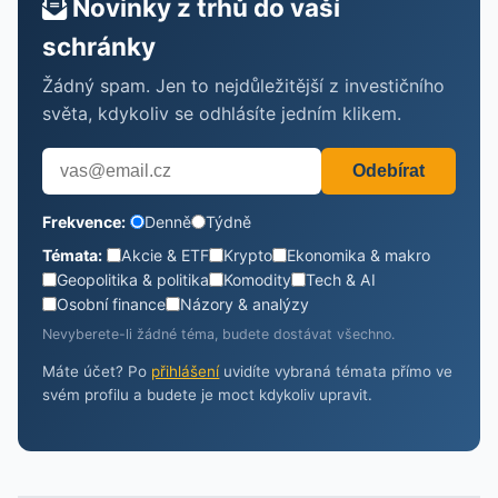
Novinky z trhů do vaší
schránky
Žádný spam. Jen to nejdůležitější z investičního
světa, kdykoliv se odhlásíte jedním klikem.
Odebírat
Frekvence:
Denně
Týdně
Témata:
Akcie & ETF
Krypto
Ekonomika & makro
Geopolitika & politika
Komodity
Tech & AI
Osobní finance
Názory & analýzy
Nevyberete-li žádné téma, budete dostávat všechno.
Máte účet? Po
přihlášení
uvidíte vybraná témata přímo ve
svém profilu a budete je moct kdykoliv upravit.