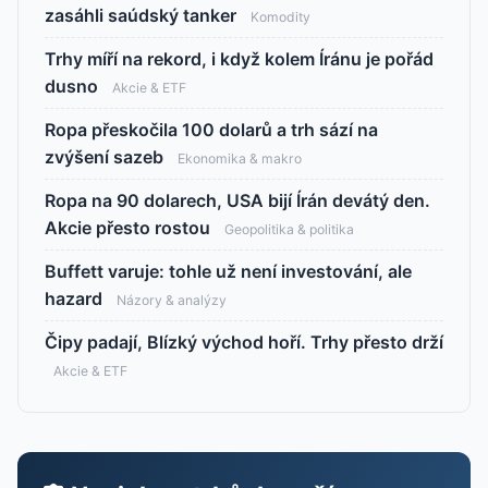
zasáhli saúdský tanker
Komodity
Trhy míří na rekord, i když kolem Íránu je pořád
dusno
Akcie & ETF
Ropa přeskočila 100 dolarů a trh sází na
zvýšení sazeb
Ekonomika & makro
Ropa na 90 dolarech, USA bijí Írán devátý den.
Akcie přesto rostou
Geopolitika & politika
Buffett varuje: tohle už není investování, ale
hazard
Názory & analýzy
Čipy padají, Blízký východ hoří. Trhy přesto drží
Akcie & ETF