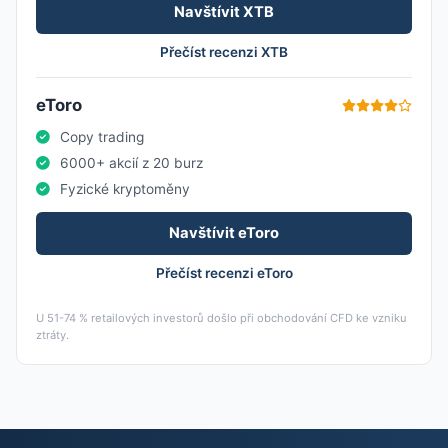
Navštívit XTB
Přečíst recenzi XTB
eToro
Copy trading
6000+ akcií z 20 burz
Fyzické kryptoměny
Navštívit eToro
Přečíst recenzi eToro
U 51-74 % retailových investorů došlo při obchodování CFD ke vzniku
ztráty.