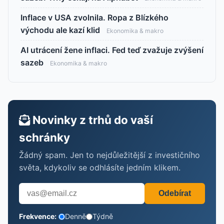
Inflace v USA zvolnila. Ropa z Blízkého
východu ale kazí klid
Ekonomika & makro
AI utrácení žene inflaci. Fed teď zvažuje zvýšení
sazeb
Ekonomika & makro
Novinky z trhů do vaší
schránky
Žádný spam. Jen to nejdůležitější z investičního
světa, kdykoliv se odhlásíte jedním klikem.
Odebírat
Frekvence:
Denně
Týdně