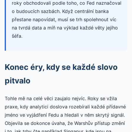
roky obchodovali podle toho, co Fed naznačoval
o budoucích sazbách. Když centrální banka
přestane napovídat, musí se trh spolehnout víc
na tvrdá data a míň na výklad každé věty jejího
šéfa.
Konec éry, kdy se každé slovo
pitvalo
Tohle mě na celé věci zaujalo nejvíc. Roky se vžila
praxe, kdy analytici doslova rozebírali každé přídavné
jméno ve vyjádření Fedu a hledali v něm skrytý signál.
Objevila se dokonce úvaha, že Warshův přístup změní
i to, jak trhy čte například Singapur, kde jsou na