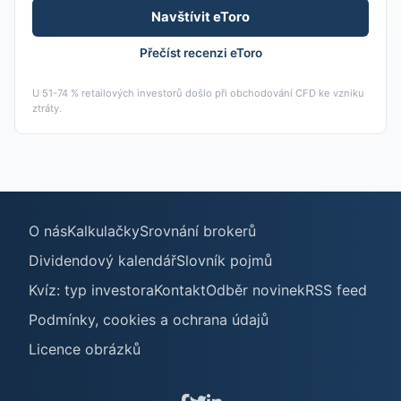
Navštívit eToro
Přečíst recenzi eToro
U 51-74 % retailových investorů došlo při obchodování CFD ke vzniku
ztráty.
O nás
Kalkulačky
Srovnání brokerů
Dividendový kalendář
Slovník pojmů
Kvíz: typ investora
Kontakt
Odběr novinek
RSS feed
Podmínky, cookies a ochrana údajů
Licence obrázků