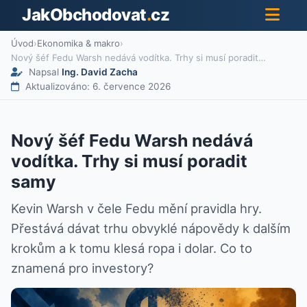
JakObchodovat
.
cz
Úvod
›
Ekonomika & makro
›
Nový šéf Fedu Warsh nedává vodítka. Trhy si musí poradit…
Napsal
Ing. David Zacha
Aktualizováno: 6. července 2026
Nový šéf Fedu Warsh nedává
vodítka. Trhy si musí poradit
samy
Kevin Warsh v čele Fedu mění pravidla hry.
Přestává dávat trhu obvyklé nápovědy k dalším
krokům a k tomu klesá ropa i dolar. Co to
znamená pro investory?