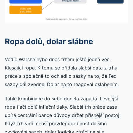
zvyšování sazeb
Slabší data
z trhu práce
Schéma vztahů popsaných v článku, ne přesná čísla.
Ropa dolů, dolar slábne
Vedle Warshe hýbe dnes trhem ještě jedna věc.
Klesající ropa. K tomu se přidala slabší data z trhu
práce a společně to ochladilo sázky na to, že Fed
sazby dál zvedne. Dolar na to reagoval oslabením.
Tahle kombinace do sebe docela zapadá. Levnější
ropa tlačí dolů inflační tlaky. Slabší trh práce zase
ubírá centrální bance důvody držet přísnější postoj.
Když trh vidí menší pravděpodobnost dalšího
zvyšování sazeb, dolar logicky ztrácí na síle.