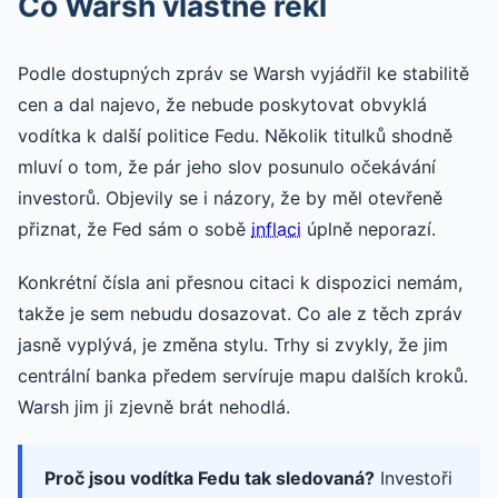
Co Warsh vlastně řekl
Podle dostupných zpráv se Warsh vyjádřil ke stabilitě
cen a dal najevo, že nebude poskytovat obvyklá
vodítka k další politice Fedu. Několik titulků shodně
mluví o tom, že pár jeho slov posunulo očekávání
investorů. Objevily se i názory, že by měl otevřeně
přiznat, že Fed sám o sobě
inflaci
úplně neporazí.
Konkrétní čísla ani přesnou citaci k dispozici nemám,
takže je sem nebudu dosazovat. Co ale z těch zpráv
jasně vyplývá, je změna stylu. Trhy si zvykly, že jim
centrální banka předem servíruje mapu dalších kroků.
Warsh jim ji zjevně brát nehodlá.
Proč jsou vodítka Fedu tak sledovaná?
Investoři