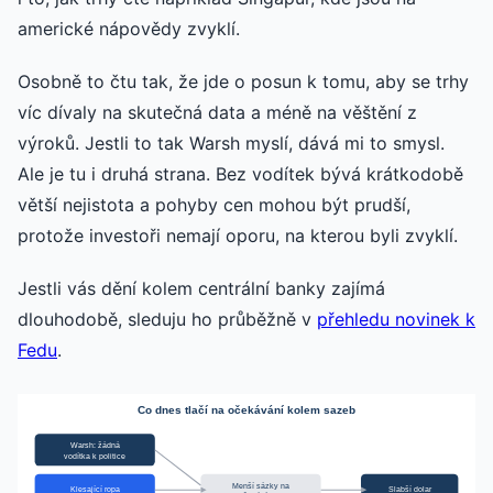
americké nápovědy zvyklí.
Osobně to čtu tak, že jde o posun k tomu, aby se trhy
víc dívaly na skutečná data a méně na věštění z
výroků. Jestli to tak Warsh myslí, dává mi to smysl.
Ale je tu i druhá strana. Bez vodítek bývá krátkodobě
větší nejistota a pohyby cen mohou být prudší,
protože investoři nemají oporu, na kterou byli zvyklí.
Jestli vás dění kolem centrální banky zajímá
dlouhodobě, sleduju ho průběžně v
přehledu novinek k
Fedu
.
Co dnes tlačí na očekávání kolem sazeb
Warsh: žádná
vodítka k politice
Menší sázky na
Klesající ropa
Slabší dolar