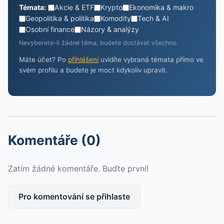
Témata:
Akcie & ETF
Krypto
Ekonomika & makro
Geopolitika & politika
Komodity
Tech & AI
Osobní finance
Názory & analýzy
Nevyberete-li žádné téma, budete dostávat všechno.
Máte účet? Po
přihlášení
uvidíte vybraná témata přímo ve
svém profilu a budete je moct kdykoliv upravit.
Komentáře (0)
Zatím žádné komentáře. Buďte první!
Pro komentování se přihlaste