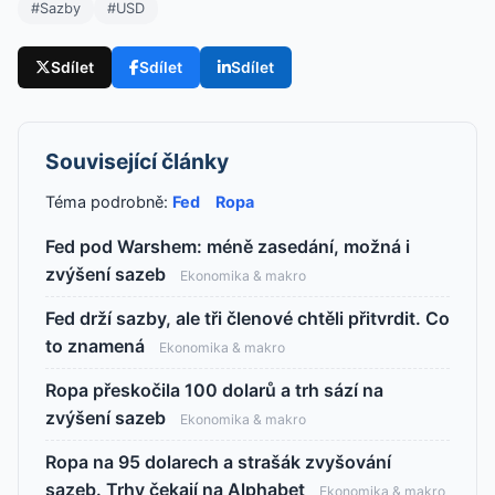
#Sazby
#USD
Sdílet
Sdílet
Sdílet
Související články
Téma podrobně:
Fed
Ropa
Fed pod Warshem: méně zasedání, možná i
zvýšení sazeb
Ekonomika & makro
Fed drží sazby, ale tři členové chtěli přitvrdit. Co
to znamená
Ekonomika & makro
Ropa přeskočila 100 dolarů a trh sází na
zvýšení sazeb
Ekonomika & makro
Ropa na 95 dolarech a strašák zvyšování
sazeb. Trhy čekají na Alphabet
Ekonomika & makro