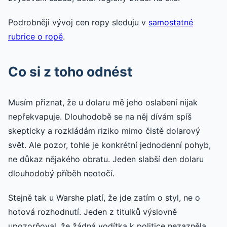
Podrobněji vývoj cen ropy sleduju v
samostatné
rubrice o ropě
.
Co si z toho odnést
Musím přiznat, že u dolaru mě jeho oslabení nijak
nepřekvapuje. Dlouhodobě se na něj dívám spíš
skepticky a rozkládám riziko mimo čistě dolarový
svět. Ale pozor, tohle je konkrétní jednodenní pohyb,
ne důkaz nějakého obratu. Jeden slabší den dolaru
dlouhodobý příběh neotočí.
Stejně tak u Warshe platí, že jde zatím o styl, ne o
hotová rozhodnutí. Jeden z titulků výslovně
upozorňoval, že žádná vodítka k politice nezazněla.