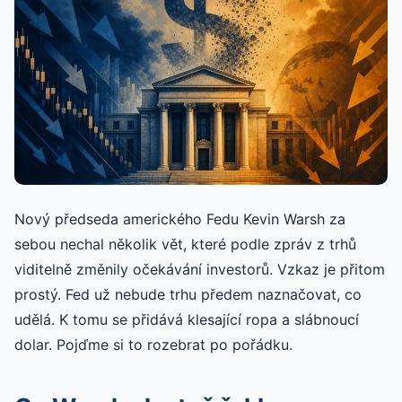
Nový předseda amerického Fedu Kevin Warsh za
sebou nechal několik vět, které podle zpráv z trhů
viditelně změnily očekávání investorů. Vzkaz je přitom
prostý. Fed už nebude trhu předem naznačovat, co
udělá. K tomu se přidává klesající ropa a slábnoucí
dolar. Pojďme si to rozebrat po pořádku.