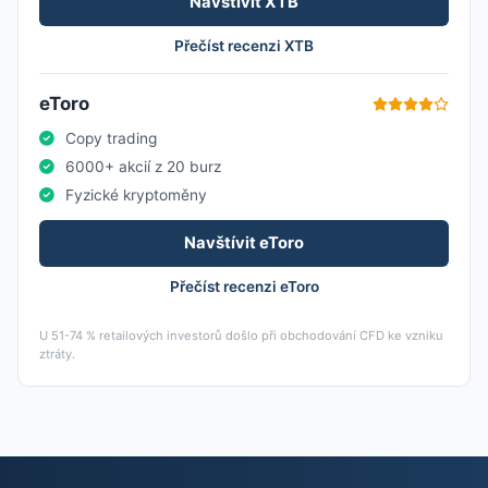
Navštívit XTB
Přečíst recenzi XTB
eToro
Copy trading
6000+ akcií z 20 burz
Fyzické kryptoměny
Navštívit eToro
Přečíst recenzi eToro
U 51-74 % retailových investorů došlo při obchodování CFD ke vzniku
ztráty.