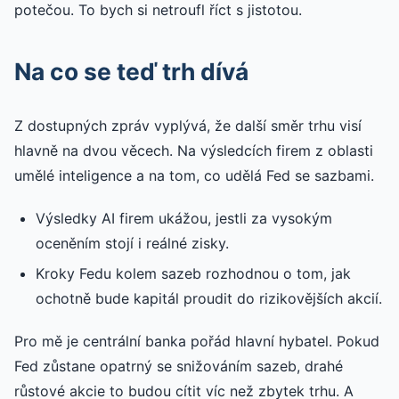
potečou. To bych si netroufl říct s jistotou.
Na co se teď trh dívá
Z dostupných zpráv vyplývá, že další směr trhu visí
hlavně na dvou věcech. Na výsledcích firem z oblasti
umělé inteligence a na tom, co udělá Fed se sazbami.
Výsledky AI firem ukážou, jestli za vysokým
oceněním stojí i reálné zisky.
Kroky Fedu kolem sazeb rozhodnou o tom, jak
ochotně bude kapitál proudit do rizikovějších akcií.
Pro mě je centrální banka pořád hlavní hybatel. Pokud
Fed zůstane opatrný se snižováním sazeb, drahé
růstové akcie to budou cítit víc než zbytek trhu. A