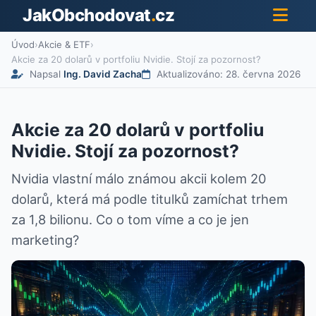
JakObchodovat
.
cz
Úvod
›
Akcie & ETF
›
Akcie za 20 dolarů v portfoliu Nvidie. Stojí za pozornost?
Napsal
Ing. David Zacha
Aktualizováno: 28. června 2026
Akcie za 20 dolarů v portfoliu
Nvidie. Stojí za pozornost?
Nvidia vlastní málo známou akcii kolem 20
dolarů, která má podle titulků zamíchat trhem
za 1,8 bilionu. Co o tom víme a co je jen
marketing?