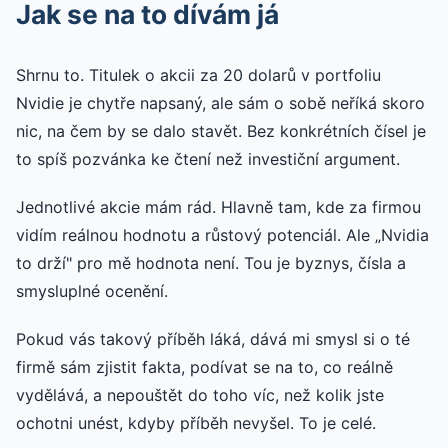
Jak se na to dívám já
Shrnu to. Titulek o akcii za 20 dolarů v portfoliu
Nvidie je chytře napsaný, ale sám o sobě neříká skoro
nic, na čem by se dalo stavět. Bez konkrétních čísel je
to spíš pozvánka ke čtení než investiční argument.
Jednotlivé akcie mám rád. Hlavně tam, kde za firmou
vidím reálnou hodnotu a růstový potenciál. Ale „Nvidia
to drží" pro mě hodnota není. Tou je byznys, čísla a
smysluplné ocenění.
Pokud vás takový příběh láká, dává mi smysl si o té
firmě sám zjistit fakta, podívat se na to, co reálně
vydělává, a nepouštět do toho víc, než kolik jste
ochotni unést, kdyby příběh nevyšel. To je celé.