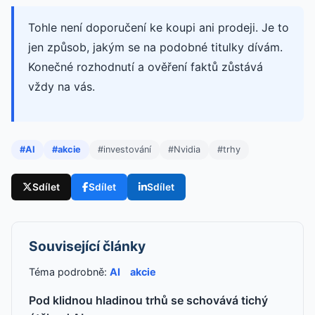
Tohle není doporučení ke koupi ani prodeji. Je to
jen způsob, jakým se na podobné titulky dívám.
Konečné rozhodnutí a ověření faktů zůstává
vždy na vás.
#AI
#akcie
#investování
#Nvidia
#trhy
Sdílet
Sdílet
Sdílet
Související články
Téma podrobně:
AI
akcie
Pod klidnou hladinou trhů se schovává tichý