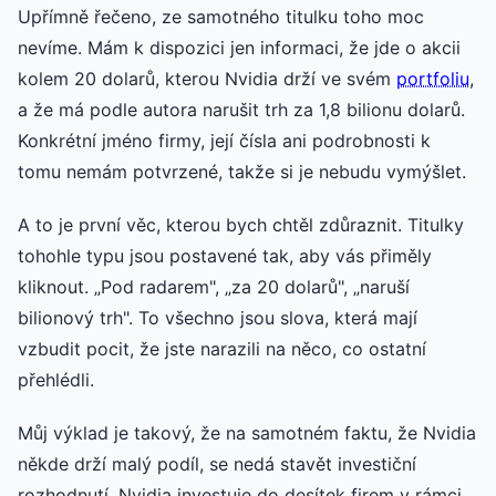
Upřímně řečeno, ze samotného titulku toho moc
nevíme. Mám k dispozici jen informaci, že jde o akcii
kolem 20 dolarů, kterou Nvidia drží ve svém
portfoliu
,
a že má podle autora narušit trh za 1,8 bilionu dolarů.
Konkrétní jméno firmy, její čísla ani podrobnosti k
tomu nemám potvrzené, takže si je nebudu vymýšlet.
A to je první věc, kterou bych chtěl zdůraznit. Titulky
tohohle typu jsou postavené tak, aby vás přiměly
kliknout. „Pod radarem", „za 20 dolarů", „naruší
bilionový trh". To všechno jsou slova, která mají
vzbudit pocit, že jste narazili na něco, co ostatní
přehlédli.
Můj výklad je takový, že na samotném faktu, že Nvidia
někde drží malý podíl, se nedá stavět investiční
rozhodnutí. Nvidia investuje do desítek firem v rámci