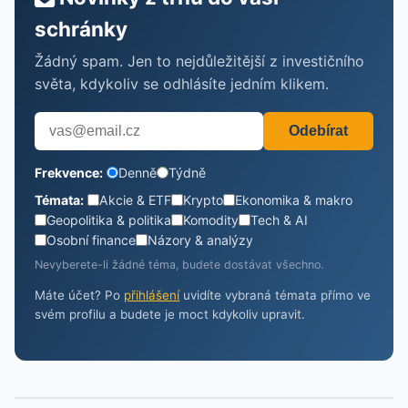
schránky
Žádný spam. Jen to nejdůležitější z investičního
světa, kdykoliv se odhlásíte jedním klikem.
Odebírat
Frekvence:
Denně
Týdně
Témata:
Akcie & ETF
Krypto
Ekonomika & makro
Geopolitika & politika
Komodity
Tech & AI
Osobní finance
Názory & analýzy
Nevyberete-li žádné téma, budete dostávat všechno.
Máte účet? Po
přihlášení
uvidíte vybraná témata přímo ve
svém profilu a budete je moct kdykoliv upravit.