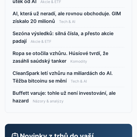
útěk od AI
Akcie & ETF
AI, která už neradí, ale rovnou obchoduje. GIM
získalo 20 milionů
Tech & AI
Sezóna výsledků: silná čísla, a přesto akcie
padají
Akcie & ETF
Ropa se otočila vzhůru. Húsíové tvrdí, že
zasáhli saúdský tanker
Komodity
CleanSpark letí vzhůru na miliardách do AI.
Těžba bitcoinu se mění
Tech & AI
Buffett varuje: tohle už není investování, ale
hazard
Názory & analýzy
Novinky z trhů do vaší