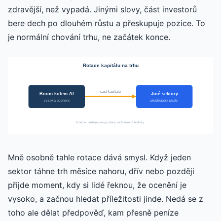
zdravější, než vypadá. Jinými slovy, část investorů
bere dech po dlouhém růstu a přeskupuje pozice. To
je normální chování trhu, ne začátek konce.
Rotace kapitálu na trhu
část kapitálu
Boom kolem AI
Jiné sektory
vysoká ocenění
přeskupení pozic
Schéma. Ilustruje princip rotace, ne konkrétní hodnoty.
Mně osobně tahle rotace dává smysl. Když jeden
sektor táhne trh měsíce nahoru, dřív nebo později
přijde moment, kdy si lidé řeknou, že ocenění je
vysoko, a začnou hledat příležitosti jinde. Nedá se z
toho ale dělat předpověď, kam přesně peníze