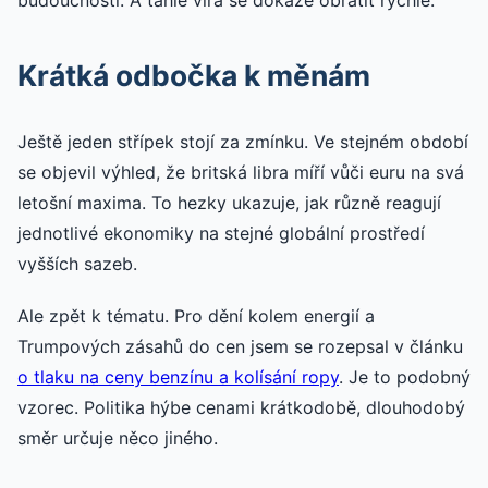
budoucnosti. A tahle víra se dokáže obrátit rychle.
Krátká odbočka k měnám
Ještě jeden střípek stojí za zmínku. Ve stejném období
se objevil výhled, že britská libra míří vůči euru na svá
letošní maxima. To hezky ukazuje, jak různě reagují
jednotlivé ekonomiky na stejné globální prostředí
vyšších sazeb.
Ale zpět k tématu. Pro dění kolem energií a
Trumpových zásahů do cen jsem se rozepsal v článku
o tlaku na ceny benzínu a kolísání ropy
. Je to podobný
vzorec. Politika hýbe cenami krátkodobě, dlouhodobý
směr určuje něco jiného.