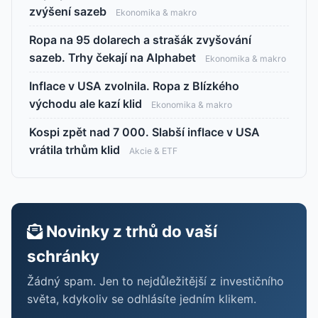
zvýšení sazeb
Ekonomika & makro
Ropa na 95 dolarech a strašák zvyšování
sazeb. Trhy čekají na Alphabet
Ekonomika & makro
Inflace v USA zvolnila. Ropa z Blízkého
východu ale kazí klid
Ekonomika & makro
Kospi zpět nad 7 000. Slabší inflace v USA
vrátila trhům klid
Akcie & ETF
Novinky z trhů do vaší
schránky
Žádný spam. Jen to nejdůležitější z investičního
světa, kdykoliv se odhlásíte jedním klikem.