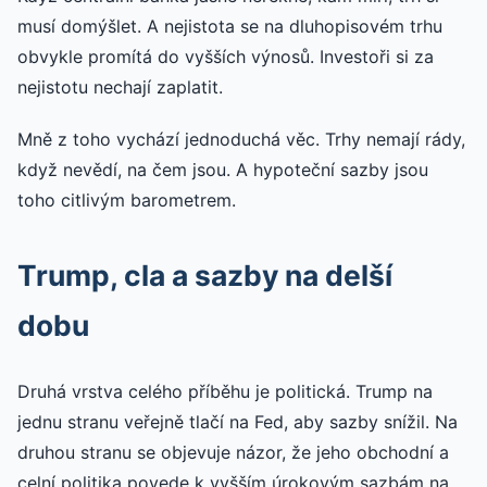
musí domýšlet. A nejistota se na dluhopisovém trhu
obvykle promítá do vyšších výnosů. Investoři si za
nejistotu nechají zaplatit.
Mně z toho vychází jednoduchá věc. Trhy nemají rády,
když nevědí, na čem jsou. A hypoteční sazby jsou
toho citlivým barometrem.
Trump, cla a sazby na delší
dobu
Druhá vrstva celého příběhu je politická. Trump na
jednu stranu veřejně tlačí na Fed, aby sazby snížil. Na
druhou stranu se objevuje názor, že jeho obchodní a
celní politika povede k vyšším úrokovým sazbám na