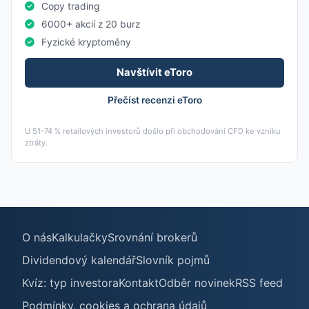
Copy trading
6000+ akcií z 20 burz
Fyzické kryptoměny
Navštívit eToro
Přečíst recenzi eToro
U 51-74 % retailových investorů došlo při obchodování CFD ke vzniku
ztráty.
O nás
Kalkulačky
Srovnání brokerů
Dividendový kalendář
Slovník pojmů
Kvíz: typ investora
Kontakt
Odběr novinek
RSS feed
Podmínky, cookies a ochrana údajů