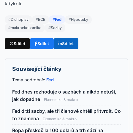
kdykoli.
#Dluhopisy
#ECB
#Fed
#Hypotéky
#makroekonomika
#Sazby
Sdílet
Sdílet
Sdílet
Související články
Téma podrobně:
Fed
Fed dnes rozhoduje o sazbách a nikdo netuší,
jak dopadne
Ekonomika & makro
Fed drží sazby, ale tři členové chtěli přitvrdit. Co
to znamená
Ekonomika & makro
Ropa přeskočila 100 dolarů a trh sází na