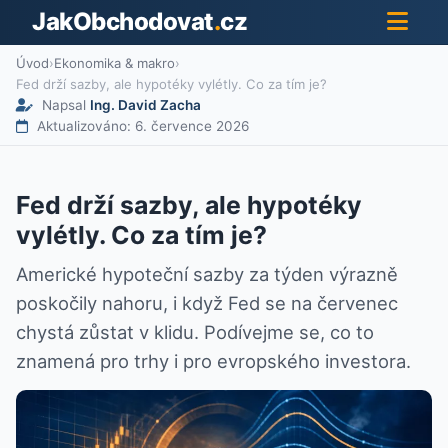
JakObchodovat
.
cz
Úvod
›
Ekonomika & makro
›
Fed drží sazby, ale hypotéky vylétly. Co za tím je?
Napsal
Ing. David Zacha
Aktualizováno: 6. července 2026
Fed drží sazby, ale hypotéky
vylétly. Co za tím je?
Americké hypoteční sazby za týden výrazně
poskočily nahoru, i když Fed se na červenec
chystá zůstat v klidu. Podívejme se, co to
znamená pro trhy i pro evropského investora.