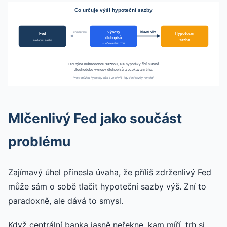
Co určuje výši hypoteční sazby
Výnosy
jen nepřímo
hlavní vliv
Fed
Hypoteční
dluhopisů
sazba
základní sazba
+ očekávání trhu
Fed hýbe krátkodobou sazbou, ale hypotéky řídí hlavně
dlouhodobé výnosy dluhopisů a očekávání trhu.
Proto můžou hypotéky růst i ve chvíli, kdy Fed sazby nemění.
Mlčenlivý Fed jako součást
problému
Zajímavý úhel přinesla úvaha, že příliš zdrženlivý Fed
může sám o sobě tlačit hypoteční sazby výš. Zní to
paradoxně, ale dává to smysl.
Když centrální banka jasně neřekne, kam míří, trh si