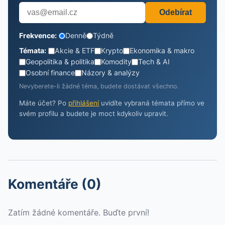
Odebírat
Frekvence:
Denně
Týdně
Témata:
Akcie & ETF
Krypto
Ekonomika & makro
Geopolitika & politika
Komodity
Tech & AI
Osobní finance
Názory & analýzy
Nevyberete-li žádné téma, budete dostávat všechno.
Máte účet? Po
přihlášení
uvidíte vybraná témata přímo ve
svém profilu a budete je moct kdykoliv upravit.
Komentáře (0)
Zatím žádné komentáře. Buďte první!