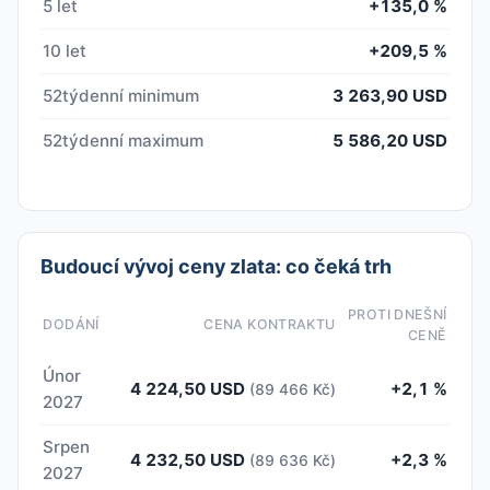
5 let
+135,0 %
10 let
+209,5 %
52týdenní minimum
3 263,90 USD
52týdenní maximum
5 586,20 USD
Budoucí vývoj ceny zlata: co čeká trh
PROTI DNEŠNÍ
DODÁNÍ
CENA KONTRAKTU
CENĚ
Únor
4 224,50 USD
+2,1 %
(89 466 Kč)
2027
Srpen
4 232,50 USD
+2,3 %
(89 636 Kč)
2027