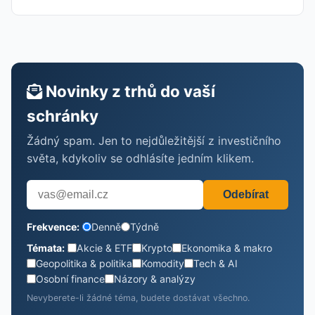
Novinky z trhů do vaší
schránky
Žádný spam. Jen to nejdůležitější z investičního
světa, kdykoliv se odhlásíte jedním klikem.
Odebírat
Frekvence:
Denně
Týdně
Témata:
Akcie & ETF
Krypto
Ekonomika & makro
Geopolitika & politika
Komodity
Tech & AI
Osobní finance
Názory & analýzy
Nevyberete-li žádné téma, budete dostávat všechno.