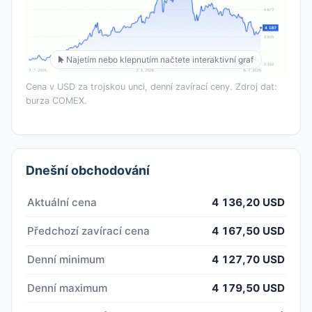
Najetím nebo klepnutím načtete interaktivní graf
Cena v USD za trojskou unci, denní zavírací ceny. Zdroj dat:
burza COMEX.
Dnešní obchodování
Aktuální cena
4 136,20 USD
Předchozí zavírací cena
4 167,50 USD
Denní minimum
4 127,70 USD
Denní maximum
4 179,50 USD