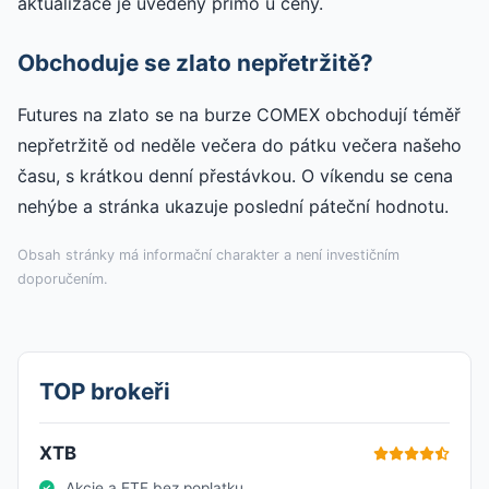
aktualizace je uvedený přímo u ceny.
Obchoduje se zlato nepřetržitě?
Futures na zlato se na burze COMEX obchodují téměř
nepřetržitě od neděle večera do pátku večera našeho
času, s krátkou denní přestávkou. O víkendu se cena
nehýbe a stránka ukazuje poslední páteční hodnotu.
Obsah stránky má informační charakter a není investičním
doporučením.
TOP brokeři
XTB
Akcie a ETF bez poplatku