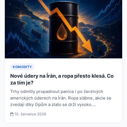
KOMODITY
Nové údery na Írán, a ropa přesto klesá. Co
za tím je?
Trhy odmítly propadnout panice i po čerstvých
amerických úderech na Írán. Ropa slábne, akcie se
zvedají díky čipům a zlato se drží vysoko.…
10. července 2026