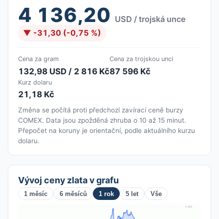
4 136,20
USD / trojská unce
▼ -31,30 (-0,75 %)
Cena za gram
Cena za trojskou unci
132,98 USD / 2 816 Kč
87 596 Kč
Kurz dolaru
21,18 Kč
Změna se počítá proti předchozí zavírací ceně burzy
COMEX. Data jsou zpožděná zhruba o 10 až 15 minut.
Přepočet na koruny je orientační, podle aktuálního kurzu
dolaru.
Vývoj ceny zlata v grafu
1 měsíc
6 měsíců
1 rok
5 let
Vše