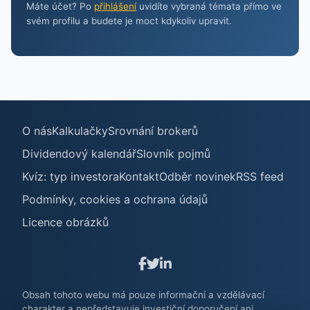
Máte účet? Po
přihlášení
uvidíte vybraná témata přímo ve
svém profilu a budete je moct kdykoliv upravit.
O nás
Kalkulačky
Srovnání brokerů
Dividendový kalendář
Slovník pojmů
Kvíz: typ investora
Kontakt
Odběr novinek
RSS feed
Podmínky, cookies a ochrana údajů
Licence obrázků
Obsah tohoto webu má pouze informační a vzdělávací
charakter a nepředstavuje investiční doporučení ani