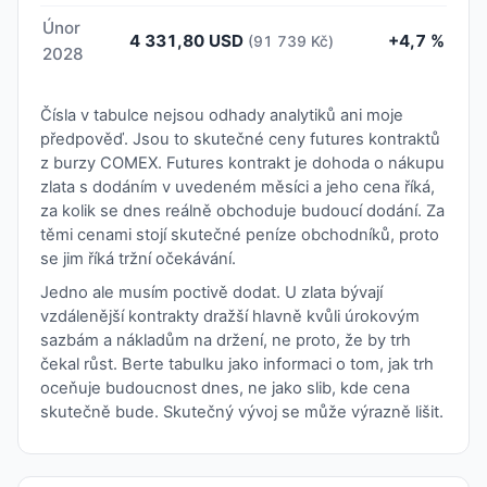
Únor
4 331,80 USD
+4,7 %
(91 739 Kč)
2028
Čísla v tabulce nejsou odhady analytiků ani moje
předpověď. Jsou to skutečné ceny futures kontraktů
z burzy COMEX. Futures kontrakt je dohoda o nákupu
zlata s dodáním v uvedeném měsíci a jeho cena říká,
za kolik se dnes reálně obchoduje budoucí dodání. Za
těmi cenami stojí skutečné peníze obchodníků, proto
se jim říká tržní očekávání.
Jedno ale musím poctivě dodat. U zlata bývají
vzdálenější kontrakty dražší hlavně kvůli úrokovým
sazbám a nákladům na držení, ne proto, že by trh
čekal růst. Berte tabulku jako informaci o tom, jak trh
oceňuje budoucnost dnes, ne jako slib, kde cena
skutečně bude. Skutečný vývoj se může výrazně lišit.