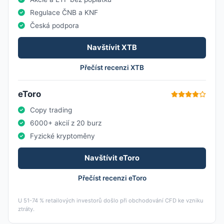
Regulace ČNB a KNF
Česká podpora
Navštívit XTB
Přečíst recenzi XTB
eToro
Copy trading
6000+ akcií z 20 burz
Fyzické kryptoměny
Navštívit eToro
Přečíst recenzi eToro
U 51-74 % retailových investorů došlo při obchodování CFD ke vzniku
ztráty.