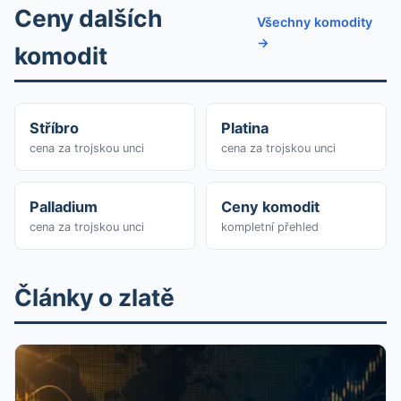
Ceny dalších
Všechny komodity
→
komodit
Stříbro
Platina
cena za trojskou unci
cena za trojskou unci
Palladium
Ceny komodit
cena za trojskou unci
kompletní přehled
Články o zlatě