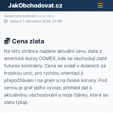
JakObchodovat
.
cz
Úvod
›
Ceny komodit
›
Cena zlata
Cena k 7. července 2026, 07:56
Cena zlata
Na této stránce najdete aktuální cenu zlata z
americké burzy COMEX, kde se obchodují zlaté
futures kontrakty. Cena se uvádí v dolarech za
trojskou unci, pro rychlou orientaci ji
přepočítávám i na gram a na české koruny. Pod
cenou je graf jejího vývoje, přehled dat k
aktuálnímu obchodování a moje články, které se
zlata týkají.