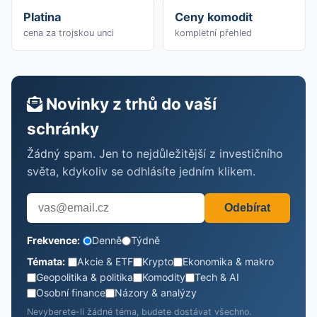
Platina
Ceny komodit
cena za trojskou unci
kompletní přehled
Novinky z trhů do vaší
schránky
Žádný spam. Jen to nejdůležitější z investičního
světa, kdykoliv se odhlásíte jedním klikem.
Odebírat
Frekvence:
Denně
Týdně
Témata:
Akcie & ETF
Krypto
Ekonomika & makro
Geopolitika & politika
Komodity
Tech & AI
Osobní finance
Názory & analýzy
Nevyberete-li žádné téma, budete dostávat všechno.