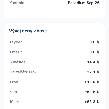
Kontrakt
Palladium Sep 26
Vývoj ceny v čase
1 týden
0,0 %
1 měsíc
0,0 %
3 měsíce
-14,4 %
Od začátku roku
-22,1 %
1 rok
+11,9 %
5 let
-51,8 %
10 let
+83,3 %