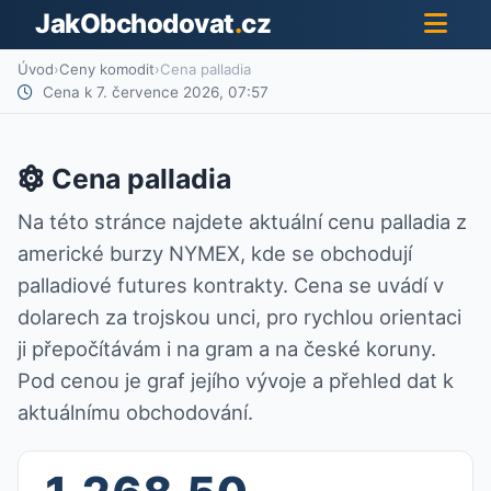
JakObchodovat
.
cz
Úvod
›
Ceny komodit
›
Cena palladia
Cena k 7. července 2026, 07:57
Cena palladia
Na této stránce najdete aktuální cenu palladia z
americké burzy NYMEX, kde se obchodují
palladiové futures kontrakty. Cena se uvádí v
dolarech za trojskou unci, pro rychlou orientaci
ji přepočítávám i na gram a na české koruny.
Pod cenou je graf jejího vývoje a přehled dat k
aktuálnímu obchodování.