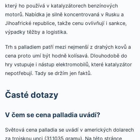
který ho používá v katalyzátorech benzínových
motorů. Nabídka je silně koncentrovaná v Rusku a
Jihoafrické republice, takže cenu ovlivňují i sankce,
výpadky těžby a logistika.
Trh s palladiem patří mezi nejmenší z drahých kovů a
cena proto umí být hodně kolísavá. Dlouhodobě do
hry vstupuje i nástup elektromobilů, které katalyzátor
nepotřebují. Tady se držím jen faktů.
Časté dotazy
V čem se cena palladia uvádí?
Světová cena palladia se uvádí v amerických dolarech
za trojskou unci (31,1035 gramu). Na této stránce