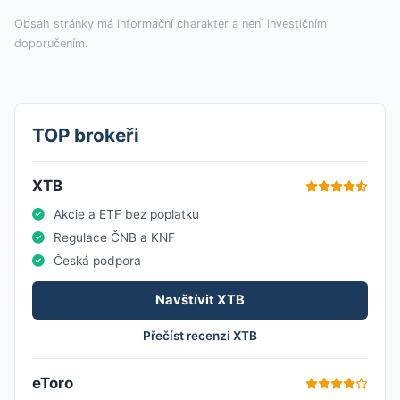
Obsah stránky má informační charakter a není investičním
doporučením.
TOP brokeři
XTB
Akcie a ETF bez poplatku
Regulace ČNB a KNF
Česká podpora
Navštívit XTB
Přečíst recenzi XTB
eToro