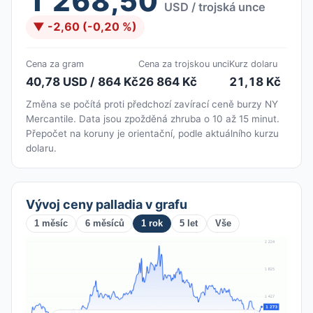
1 268,50
USD / trojská unce
▼ -2,60 (-0,20 %)
Cena za gram
Cena za trojskou unci
Kurz dolaru
40,78 USD / 864 Kč
26 864 Kč
21,18 Kč
Změna se počítá proti předchozí zavírací ceně burzy NY
Mercantile. Data jsou zpožděná zhruba o 10 až 15 minut.
Přepočet na koruny je orientační, podle aktuálního kurzu
dolaru.
Vývoj ceny palladia v grafu
1 měsíc
6 měsíců
1 rok
5 let
Vše