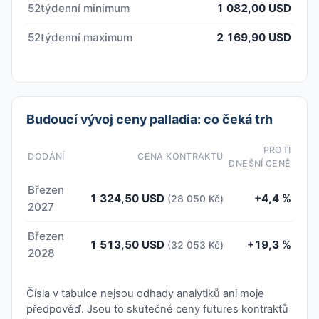
52týdenní minimum
1 082,00 USD
52týdenní maximum
2 169,90 USD
Budoucí vývoj ceny palladia: co čeká trh
PROTI
DODÁNÍ
CENA KONTRAKTU
DNEŠNÍ CENĚ
Březen
1 324,50 USD
+4,4 %
(28 050 Kč)
2027
Březen
1 513,50 USD
+19,3 %
(32 053 Kč)
2028
Čísla v tabulce nejsou odhady analytiků ani moje
předpověď. Jsou to skutečné ceny futures kontraktů