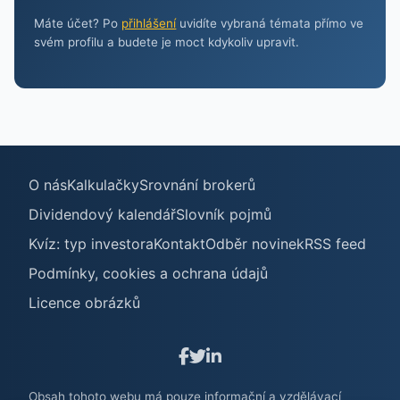
Máte účet? Po
přihlášení
uvidíte vybraná témata přímo ve
svém profilu a budete je moct kdykoliv upravit.
O nás
Kalkulačky
Srovnání brokerů
Dividendový kalendář
Slovník pojmů
Kvíz: typ investora
Kontakt
Odběr novinek
RSS feed
Podmínky, cookies a ochrana údajů
Licence obrázků
Obsah tohoto webu má pouze informační a vzdělávací