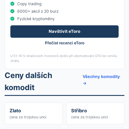
Copy trading
6000+ akcií z 20 burz
Fyzické kryptoměny
Navštívit eToro
Přečíst recenzi eToro
U 51-74 % retailových investorů došlo při obchodování CFD ke vzniku
ztráty.
Ceny dalších
Všechny komodity
→
komodit
Zlato
Stříbro
cena za trojskou unci
cena za trojskou unci