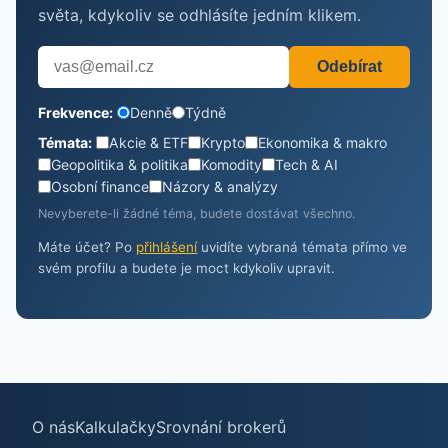
světa, kdykoliv se odhlásíte jedním klikem.
Odebírat
Frekvence:
Denně
Týdně
Témata:
Akcie & ETF
Krypto
Ekonomika & makro
Geopolitika & politika
Komodity
Tech & AI
Osobní finance
Názory & analýzy
Nevyberete-li žádné téma, budete dostávat všechno.
Máte účet? Po
přihlášení
uvidíte vybraná témata přímo ve
svém profilu a budete je moct kdykoliv upravit.
O nás
Kalkulačky
Srovnání brokerů