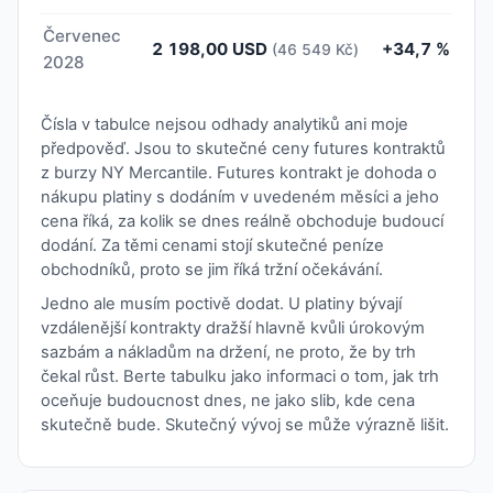
Červenec
2 198,00 USD
+34,7 %
(46 549 Kč)
2028
Čísla v tabulce nejsou odhady analytiků ani moje
předpověď. Jsou to skutečné ceny futures kontraktů
z burzy NY Mercantile. Futures kontrakt je dohoda o
nákupu platiny s dodáním v uvedeném měsíci a jeho
cena říká, za kolik se dnes reálně obchoduje budoucí
dodání. Za těmi cenami stojí skutečné peníze
obchodníků, proto se jim říká tržní očekávání.
Jedno ale musím poctivě dodat. U platiny bývají
vzdálenější kontrakty dražší hlavně kvůli úrokovým
sazbám a nákladům na držení, ne proto, že by trh
čekal růst. Berte tabulku jako informaci o tom, jak trh
oceňuje budoucnost dnes, ne jako slib, kde cena
skutečně bude. Skutečný vývoj se může výrazně lišit.