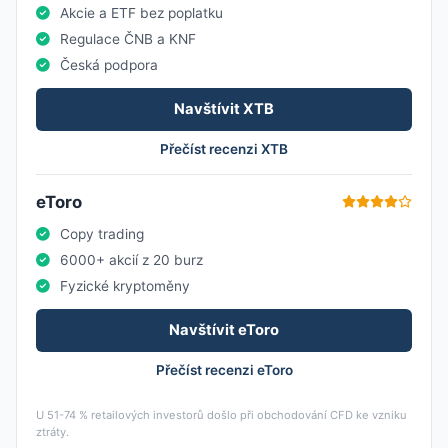
Akcie a ETF bez poplatku
Regulace ČNB a KNF
Česká podpora
Navštívit XTB
Přečíst recenzi XTB
eToro
Copy trading
6000+ akcií z 20 burz
Fyzické kryptoměny
Navštívit eToro
Přečíst recenzi eToro
U 51-74 % retailových investorů došlo při obchodování CFD ke vzniku
ztráty.