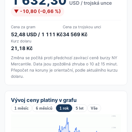
1 632,30
USD / trojská unce
▼ -10,80 (-0,66 %)
Cena za gram
Cena za trojskou unci
52,48 USD / 1 111 Kč
34 569 Kč
Kurz dolaru
21,18 Kč
Změna se počítá proti předchozí zavírací ceně burzy NY
Mercantile. Data jsou zpožděná zhruba o 10 až 15 minut.
Přepočet na koruny je orientační, podle aktuálního kurzu
dolaru.
Vývoj ceny platiny v grafu
1 měsíc
6 měsíců
1 rok
5 let
Vše