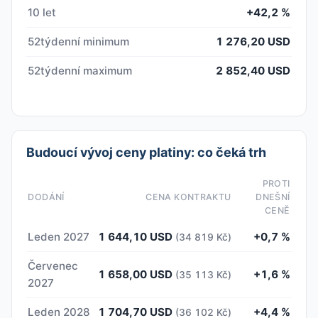
10 let
+42,2 %
52týdenní minimum
1 276,20 USD
52týdenní maximum
2 852,40 USD
Budoucí vývoj ceny platiny: co čeká trh
PROTI
DODÁNÍ
CENA KONTRAKTU
DNEŠNÍ
CENĚ
Leden 2027
1 644,10 USD
+0,7 %
(34 819 Kč)
Červenec
1 658,00 USD
+1,6 %
(35 113 Kč)
2027
Leden 2028
1 704,70 USD
+4,4 %
(36 102 Kč)