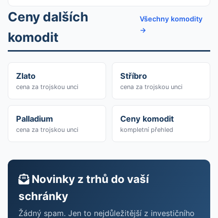
Ceny dalších
Všechny komodity
→
komodit
Zlato
Stříbro
cena za trojskou unci
cena za trojskou unci
Palladium
Ceny komodit
cena za trojskou unci
kompletní přehled
Novinky z trhů do vaší
schránky
Žádný spam. Jen to nejdůležitější z investičního