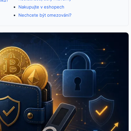
rku?
Nakupujte v eshopech
Nechcete být omezováni?