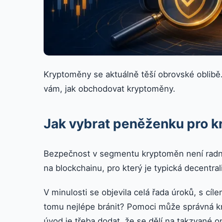
Kryptoměny se aktuálně těší obrovské oblibě. 
vám, jak obchodovat kryptoměny.
Jak vybrat peněženku pro 
Bezpečnost v segmentu kryptoměn není radno
na blockchainu, pro který je typická decentrali
V minulosti se objevila celá řada úroků, s cíl
tomu nejlépe bránit? Pomoci může správná kr
úvod je třeba dodat, že se dělí na takzvané 