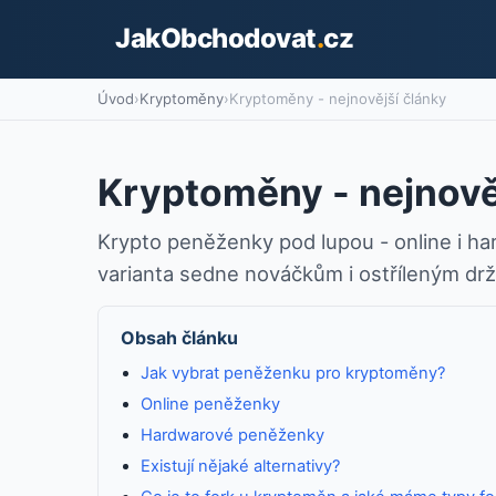
JakObchodovat
.
cz
Úvod
›
Kryptoměny
›
Kryptoměny - nejnovější články
Kryptoměny - nejnově
Krypto peněženky pod lupou - online i ha
varianta sedne nováčkům i ostříleným drž
Obsah článku
Jak vybrat peněženku pro kryptoměny?
Online peněženky
Hardwarové peněženky
Existují nějaké alternativy?