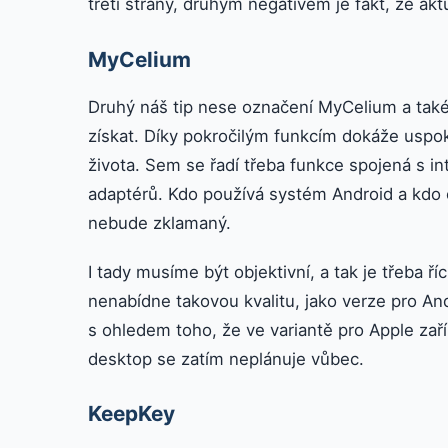
třetí strany, druhým negativem je fakt, že akt
MyCelium
Druhý náš tip nese označení MyCelium a také
získat. Díky pokročilým funkcím dokáže uspok
života. Sem se řadí třeba funkce spojená s 
adaptérů. Kdo používá systém Android a kdo 
nebude zklamaný.
I tady musíme být objektivní, a tak je třeba říc
nenabídne takovou kvalitu, jako verze pro Andro
s ohledem toho, že ve variantě pro Apple zař
desktop se zatím neplánuje vůbec.
KeepKey