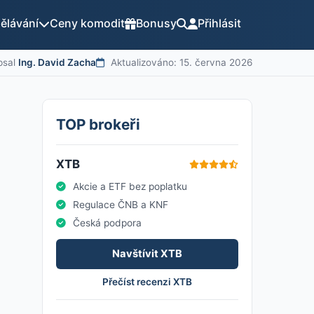
ělávání
Ceny komodit
Bonusy
Přihlásit
sal
Ing. David Zacha
Aktualizováno: 15. června 2026
TOP brokeři
XTB
Akcie a ETF bez poplatku
Regulace ČNB a KNF
Česká podpora
Navštívit XTB
Přečíst recenzi XTB