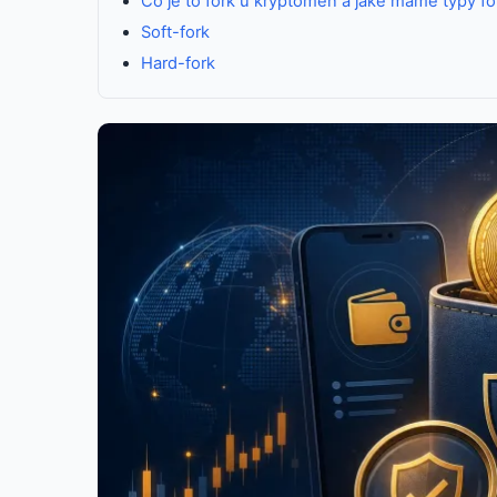
Co je to fork u kryptoměn a jaké máme typy fo
Soft-fork
Hard-fork