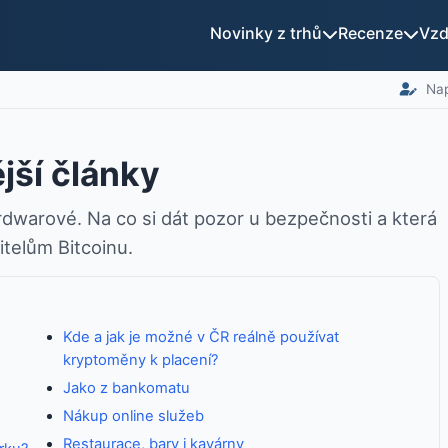
Novinky z trhů
Recenze
Vzd
Nap
jší články
rdwarové. Na co si dát pozor u bezpečnosti a která
itelům Bitcoinu.
Kde a jak je možné v ČR reálně používat
kryptoměny k placení?
Jako z bankomatu
Nákup online služeb
Restaurace, bary i kavárny