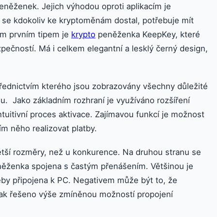
něženek. Jejich výhodou oproti aplikacím je
by se kdokoliv ke kryptoměnám dostal, potřebuje mít
ím prvním tipem je
krypto
peněženka KeepKey, které
čností. Má i celkem elegantní a lesklý černý design,
řednictvím kterého jsou zobrazovány všechny důležité
u. Jako základním rozhraní je využíváno rozšíření
tuitivní proces aktivace. Zajímavou funkcí je možnost
m něho realizovat platby.
ší rozměry, než u konkurence. Na druhou stranu se
eněženka spojena s častým přenášením. Většinou je
by připojena k PC. Negativem může být to, že
však řešeno výše zmíněnou možností propojení