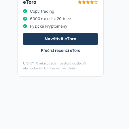
eToro
Copy trading
6000+ akcií z 20 burz
Fyzické kryptoměny
Navštívit eToro
Přečíst recenzi eToro
U 51-74 % retailových investorů došlo při
obchodování CFD ke vzniku ztráty.