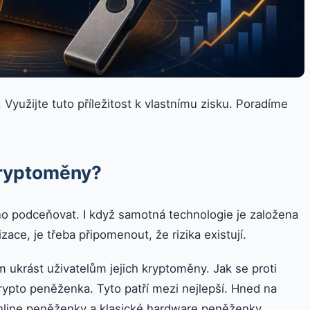
Využijte tuto příležitost k vlastnímu zisku. Poradíme
kryptoměny?
 podceňovat. I když samotná technologie je založena
zace, je třeba připomenout, že rizika existují.
em ukrást uživatelům jejich kryptoměny. Jak se proti
ypto peněženka. Tyto patří mezi nejlepší. Hned na
online peněženky a klasické hardware peněženky.