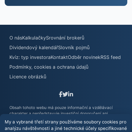
O nás
Kalkulačky
Srovnání brokerů
Dividendový kalendář
Slovník pojmů
Kvíz: typ investora
Kontakt
Odběr novinek
RSS feed
Podmínky, cookies a ochrana údajů
Licence obrázků
Obsah tohoto webu má pouze informační a vzdělávací
charakter a nepředstavuje investiční doporučení ani
poradenství. Investování na finančních trzích je spojeno s
My a vybrané třetí strany používáme soubory cookies pro
rizikem ztráty. Před jakýmkoliv investičním rozhodnutím
analýzu návštěvnosti a jiné technické účely specifikované
zvažte své znalosti, zkušenosti a finanční situaci.