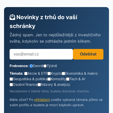
Novinky z trhů do vaší
schránky
Žádný spam. Jen to nejdůležitější z investičního
světa, kdykoliv se odhlásíte jedním klikem.
Odebírat
Frekvence:
Denně
Týdně
Témata:
Akcie & ETF
Krypto
Ekonomika & makro
Geopolitika & politika
Komodity
Tech & AI
Osobní finance
Názory & analýzy
Nevyberete-li žádné téma, budete dostávat všechno.
Máte účet? Po
přihlášení
uvidíte vybraná témata přímo ve
svém profilu a budete je moct kdykoliv upravit.