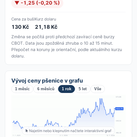
▼ -1,25 (-0,20 %)
Cena za bušl
Kurz dolaru
130 Kč
21,18 Kč
Změna se počítá proti předchozí zavírací ceně burzy
CBOT. Data jsou zpožděná zhruba o 10 až 15 minut.
Přepočet na koruny je orientační, podle aktuálního kurzu
dolaru.
Vývoj ceny pšenice v grafu
1 měsíc
6 měsíců
1 rok
5 let
Vše
Najetím nebo klepnutím načtete interaktivní graf