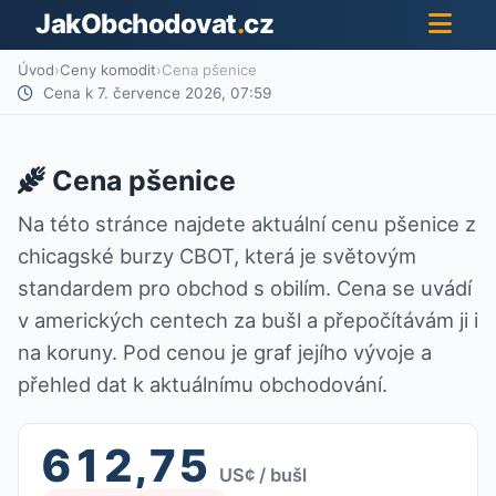
JakObchodovat
.
cz
Úvod
›
Ceny komodit
›
Cena pšenice
Cena k 7. července 2026, 07:59
Cena pšenice
Na této stránce najdete aktuální cenu pšenice z
chicagské burzy CBOT, která je světovým
standardem pro obchod s obilím. Cena se uvádí
v amerických centech za bušl a přepočítávám ji i
na koruny. Pod cenou je graf jejího vývoje a
přehled dat k aktuálnímu obchodování.
612,75
US¢ / bušl