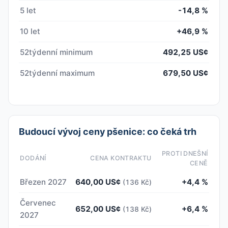
5 let
-14,8 %
10 let
+46,9 %
52týdenní minimum
492,25 US¢
52týdenní maximum
679,50 US¢
Budoucí vývoj ceny pšenice: co čeká trh
PROTI DNEŠNÍ
DODÁNÍ
CENA KONTRAKTU
CENĚ
Březen 2027
640,00 US¢
+4,4 %
(136 Kč)
Červenec
652,00 US¢
+6,4 %
(138 Kč)
2027