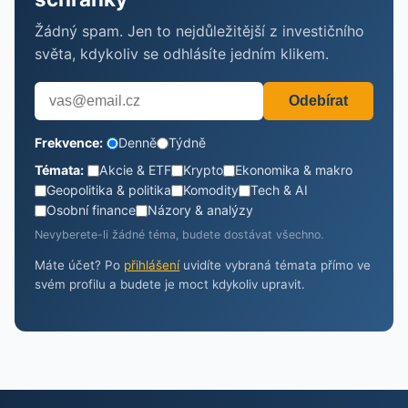
Žádný spam. Jen to nejdůležitější z investičního
světa, kdykoliv se odhlásíte jedním klikem.
Odebírat
Frekvence:
Denně
Týdně
Témata:
Akcie & ETF
Krypto
Ekonomika & makro
Geopolitika & politika
Komodity
Tech & AI
Osobní finance
Názory & analýzy
Nevyberete-li žádné téma, budete dostávat všechno.
Máte účet? Po
přihlášení
uvidíte vybraná témata přímo ve
svém profilu a budete je moct kdykoliv upravit.