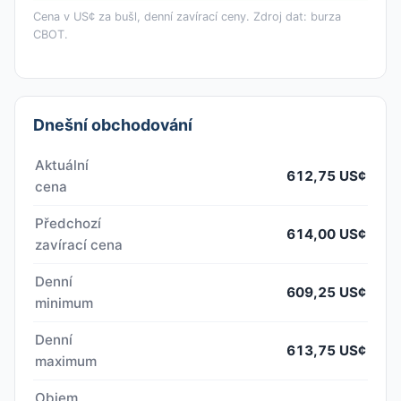
Cena v US¢ za bušl, denní zavírací ceny. Zdroj dat: burza
CBOT.
Dnešní obchodování
Aktuální
612,75 US¢
cena
Předchozí
614,00 US¢
zavírací cena
Denní
609,25 US¢
minimum
Denní
613,75 US¢
maximum
Objem