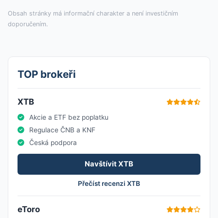
Obsah stránky má informační charakter a není investičním
doporučením.
TOP brokeři
XTB
Akcie a ETF bez poplatku
Regulace ČNB a KNF
Česká podpora
Navštívit XTB
Přečíst recenzi XTB
eToro