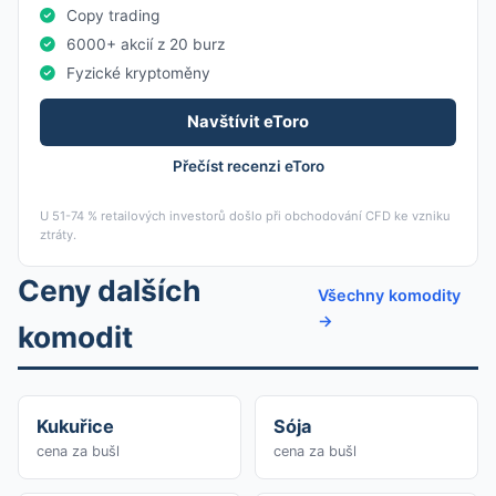
Copy trading
6000+ akcií z 20 burz
Fyzické kryptoměny
Navštívit eToro
Přečíst recenzi eToro
U 51-74 % retailových investorů došlo při obchodování CFD ke vzniku
ztráty.
Ceny dalších
Všechny komodity
→
komodit
Kukuřice
Sója
cena za bušl
cena za bušl