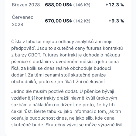
Březen 2028
688,00 US¢
+12,3 %
(146 Kč)
Červenec
670,00 US¢
+9,3 %
(142 Kč)
2028
Čísla v tabulce nejsou odhady analytiků ani moje
předpověď. Jsou to skutečné ceny futures kontraktů
z burzy CBOT. Futures kontrakt je dohoda o nákupu
pšenice s dodáním v uvedeném měsíci a jeho cena
říká, za kolik se dnes reálně obchoduje budoucí
dodání. Za těmi cenami stojí skutečné peníze
obchodníků, proto se jim říká tržní očekávání.
Jedno ale musím poctivě dodat. U pšenice bývají
vzdálenější kontrakty dražší hlavně kvůli úrokovým
sazbám a nákladům na držení, ne proto, že by trh
čekal růst. Berte tabulku jako informaci o tom, jak trh
oceňuje budoucnost dnes, ne jako slib, kde cena
skutečně bude. Skutečný vývoj se může výrazně lišit.