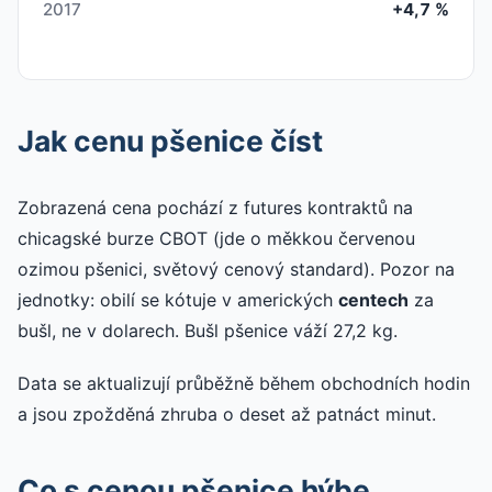
2017
+4,7 %
Jak cenu pšenice číst
Zobrazená cena pochází z futures kontraktů na
chicagské burze CBOT (jde o měkkou červenou
ozimou pšenici, světový cenový standard). Pozor na
jednotky: obilí se kótuje v amerických
centech
za
bušl, ne v dolarech. Bušl pšenice váží 27,2 kg.
Data se aktualizují průběžně během obchodních hodin
a jsou zpožděná zhruba o deset až patnáct minut.
Co s cenou pšenice hýbe