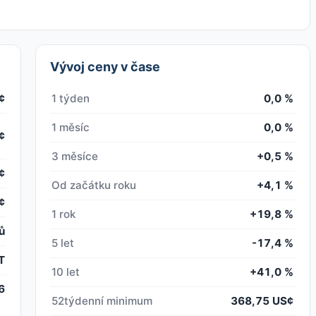
Vývoj ceny v čase
¢
1 týden
0,0 %
1 měsíc
0,0 %
¢
3 měsíce
+0,5 %
¢
Od začátku roku
+4,1 %
¢
1 rok
+19,8 %
ů
5 let
-17,4 %
T
10 let
+41,0 %
6
52týdenní minimum
368,75 US¢