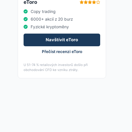
eToro
Copy trading
6000+ akcií z 20 burz
Fyzické kryptoměny
Navštívit eToro
Přečíst recenzi eToro
U 51-74 % retailových investorů došlo při
obchodování CFD ke vzniku ztráty.