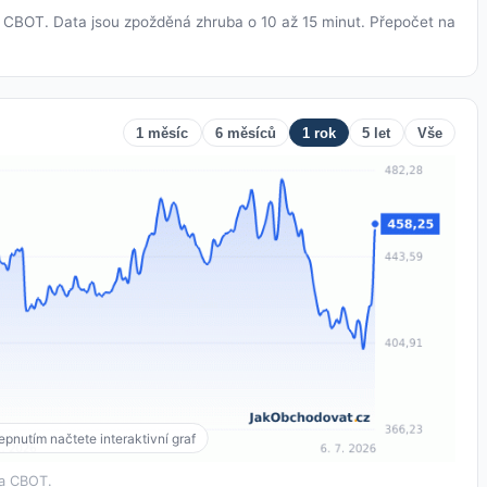
y CBOT. Data jsou zpožděná zhruba o 10 až 15 minut. Přepočet na
1 měsíc
6 měsíců
1 rok
5 let
Vše
pnutím načtete interaktivní graf
za CBOT.