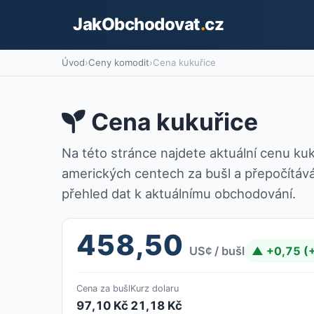
JakObchodovat
.
cz
Úvod
›
Ceny komodit
›
Cena kukuřice
Cena kukuřice
Na této stránce najdete aktuální cenu ku
amerických centech za bušl a přepočítávám 
přehled dat k aktuálnímu obchodování.
458,50
US¢ / bušl
▲ +0,75 (
Cena za bušl
Kurz dolaru
97,10 Kč
21,18 Kč