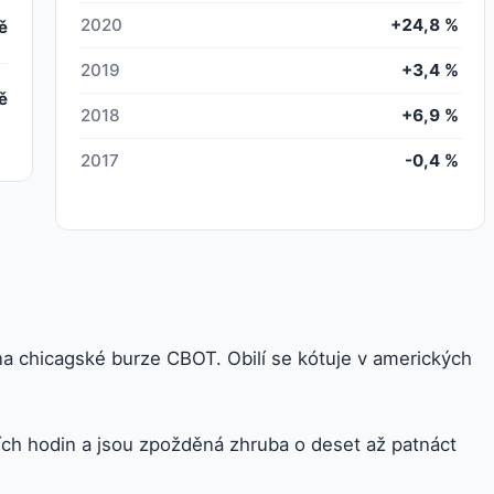
2020
+24,8 %
ě
2019
+3,4 %
ě
2018
+6,9 %
2017
-0,4 %
na chicagské burze CBOT. Obilí se kótuje v amerických
ch hodin a jsou zpožděná zhruba o deset až patnáct