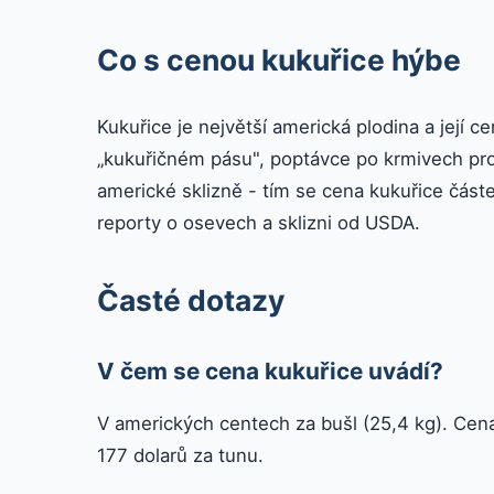
Co s cenou kukuřice hýbe
Kukuřice je největší americká plodina a její ce
„kukuřičném pásu", poptávce po krmivech pro 
americké sklizně - tím se cena kukuřice částe
reporty o osevech a sklizni od USDA.
Časté dotazy
V čem se cena kukuřice uvádí?
V amerických centech za bušl (25,4 kg). Cen
177 dolarů za tunu.