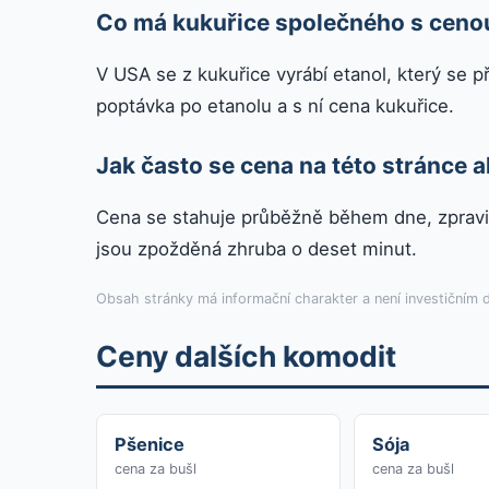
Co má kukuřice společného s ceno
V USA se z kukuřice vyrábí etanol, který se p
poptávka po etanolu a s ní cena kukuřice.
Jak často se cena na této stránce a
Cena se stahuje průběžně během dne, zpravi
jsou zpožděná zhruba o deset minut.
Obsah stránky má informační charakter a není investičním
Ceny dalších komodit
Pšenice
Sója
cena za bušl
cena za bušl