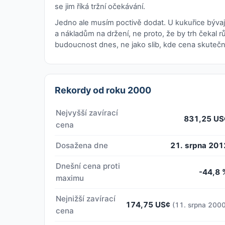
se jim říká tržní očekávání.
Jedno ale musím poctivě dodat. U kukuřice bývaj
a nákladům na držení, ne proto, že by trh čekal rů
budoucnost dnes, ne jako slib, kde cena skutečn
Rekordy od roku 2000
Nejvyšší zavírací
831,25 US
cena
Dosažena dne
21. srpna 201
Dnešní cena proti
-44,8 
maximu
Nejnižší zavírací
174,75 US¢
(11. srpna 2000
cena