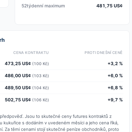
52týdenní maximum
481,75 US¢
rh
CENA KONTRAKTU
PROTI DNEŠNÍ CENĚ
473,25 US¢
+3,2 %
(100 Kč)
486,00 US¢
+6,0 %
(103 Kč)
489,50 US¢
+6,8 %
(104 Kč)
502,75 US¢
+9,7 %
(106 Kč)
e předpověď. Jsou to skutečné ceny futures kontraktů z
u kukuřice s dodáním v uvedeném měsíci a jeho cena říká,
í. Za těmi cenami stojí skutečné peníze obchodníků, proto