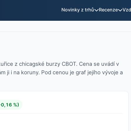
Novinky z trhů
Recenze
Vzd
kuřice z chicagské burzy CBOT. Cena se uvádí v
ji i na koruny. Pod cenou je graf jejího vývoje a
+0,16 %)