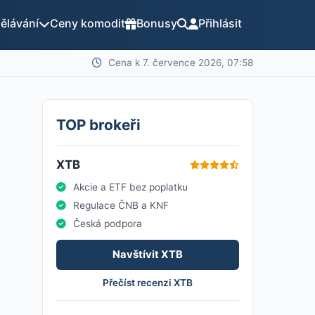
ělávání
Ceny komodit
Bonusy
Přihlásit
Cena k 7. července 2026, 07:58
TOP brokeři
XTB
Akcie a ETF bez poplatku
Regulace ČNB a KNF
Česká podpora
Navštívit XTB
Přečíst recenzi XTB