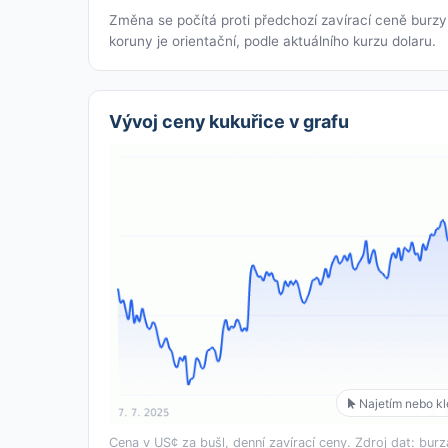
Změna se počítá proti předchozí zavírací ceně burz
koruny je orientační, podle aktuálního kurzu dolaru.
Vývoj ceny kukuřice v grafu
Najetím nebo kle
Cena v US¢ za bušl, denní zavírací ceny. Zdroj dat: bur