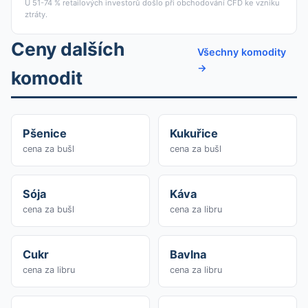
U 51-74 % retailových investorů došlo při obchodování CFD ke vzniku
ztráty.
Ceny dalších
Všechny komodity
→
komodit
Pšenice
Kukuřice
cena za bušl
cena za bušl
Sója
Káva
cena za bušl
cena za libru
Cukr
Bavlna
cena za libru
cena za libru