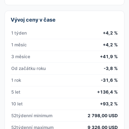
Vývoj ceny v čase
1 týden
+4,2 %
1 měsíc
+4,2 %
3 měsíce
+41,9 %
Od začátku roku
-3,8 %
1 rok
-31,6 %
5 let
+136,4 %
10 let
+93,2 %
52týdenní minimum
2 798,00 USD
52týdenní maximum
9 326,00 USD