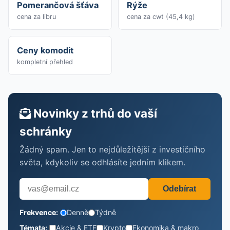
Pomerančová šťáva
Rýže
cena za libru
cena za cwt (45,4 kg)
Ceny komodit
kompletní přehled
Novinky z trhů do vaší
schránky
Žádný spam. Jen to nejdůležitější z investičního
světa, kdykoliv se odhlásíte jedním klikem.
Odebírat
Frekvence:
Denně
Týdně
Témata:
Akcie & ETF
Krypto
Ekonomika & makro