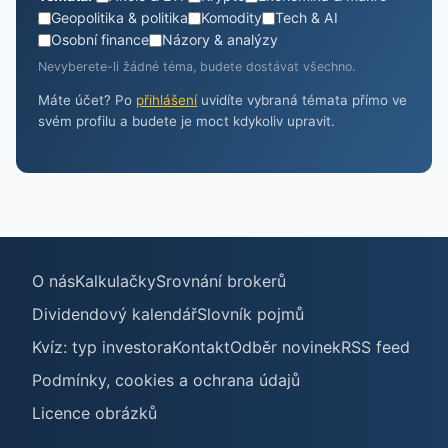
Geopolitika & politika
Komodity
Tech & AI
Osobní finance
Názory & analýzy
Nevyberete-li žádné téma, budete dostávat všechno.
Máte účet? Po
přihlášení
uvidíte vybraná témata přímo ve
svém profilu a budete je moct kdykoliv upravit.
O nás
Kalkulačky
Srovnání brokerů
Dividendový kalendář
Slovník pojmů
Kvíz: typ investora
Kontakt
Odběr novinek
RSS feed
Podmínky, cookies a ochrana údajů
Licence obrázků