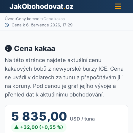
JakObchodovat
.
cz
Úvod
›
Ceny komodit
›
Cena kakaa
Cena k 6. července 2026, 17:29
Cena kakaa
Na této stránce najdete aktuální cenu
kakaových bobů z newyorské burzy ICE. Cena
se uvádí v dolarech za tunu a přepočítávám ji i
na koruny. Pod cenou je graf jejího vývoje a
přehled dat k aktuálnímu obchodování.
5 835,00
USD / tuna
▲ +32,00 (+0,55 %)