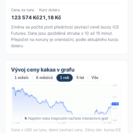
Cena za tunu
Kurz dolaru
123 574 Kč
21,18 Kč
Změna se počítá proti předchozí zavírací ceně burzy ICE
Futures. Data jsou zpožděná zhruba o 10 až 15 minut.
Přepočet na koruny je orientační, podle aktuálního kurzu
dolaru.
Vývoj ceny kakaa v grafu
1 měsíc
6 měsíců
1 rok
5 let
Vše
Najetím nebo klepnutím načtete interaktivní graf
Cena v USD za tunu, denní zavírací ceny. Zdroj dat: burza ICE