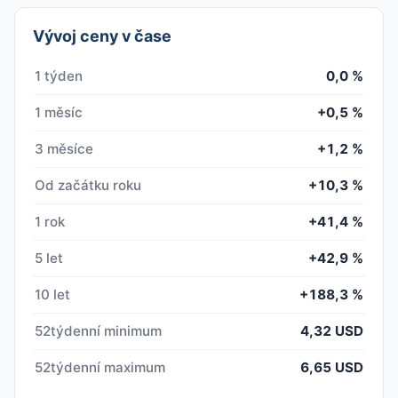
Vývoj ceny v čase
1 týden
0,0 %
1 měsíc
+0,5 %
3 měsíce
+1,2 %
Od začátku roku
+10,3 %
1 rok
+41,4 %
5 let
+42,9 %
10 let
+188,3 %
52týdenní minimum
4,32 USD
52týdenní maximum
6,65 USD