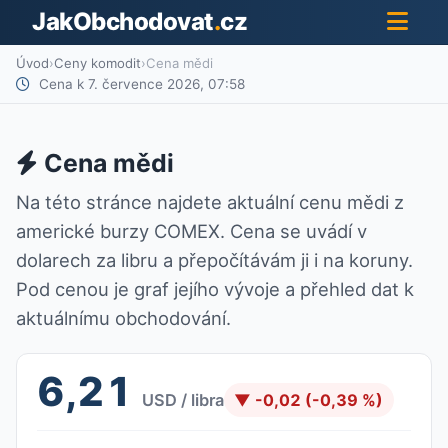
JakObchodovat
.
cz
Úvod
›
Ceny komodit
›
Cena mědi
Cena k 7. července 2026, 07:58
Cena mědi
Na této stránce najdete aktuální cenu mědi z
americké burzy COMEX. Cena se uvádí v
dolarech za libru a přepočítávám ji i na koruny.
Pod cenou je graf jejího vývoje a přehled dat k
aktuálnímu obchodování.
6,21
USD / libra
▼ -0,02 (-0,39 %)