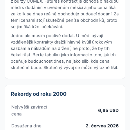
z burzy COMEX. Futures kontrakt je dohoda o nákupu
mědi s dodáním v uvedeném měsíci a jeho cena říká,
za kolik se dnes reálně obchoduje budoucí dodání. Za
těmi cenami stojí skutečné peníze obchodníků, proto
se jim říká tržní očekávání.
Jedno ale musím poctivě dodat. U mědi bývají
vzdálenější kontrakty dražší hlavně kvůli úrokovým
sazbám a nákladům na držení, ne proto, že by trh
čekal růst. Berte tabulku jako informaci o tom, jak trh
oceňuje budoucnost dnes, ne jako slib, kde cena
skutečně bude. Skutečný vývoj se může výrazně lišit.
Rekordy od roku 2000
Nejvyšší zavírací
6,65 USD
cena
Dosažena dne
2. června 2026