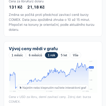
Cena za libru
Kurz dolaru
131 Kč
21,18 Kč
Změna se počítá proti předchozí zavírací ceně burzy
COMEX. Data jsou zpožděná zhruba o 10 až 15 minut.
Přepočet na koruny je orientační, podle aktuálního kurzu
dolaru.
Vývoj ceny mědi v grafu
1 měsíc
6 měsíců
1 rok
5 let
Vše
Najetím nebo klepnutím načtete interaktivní graf
Cena v USD za libru, denní zavírací ceny. Zdroj dat: burza
COMEX.