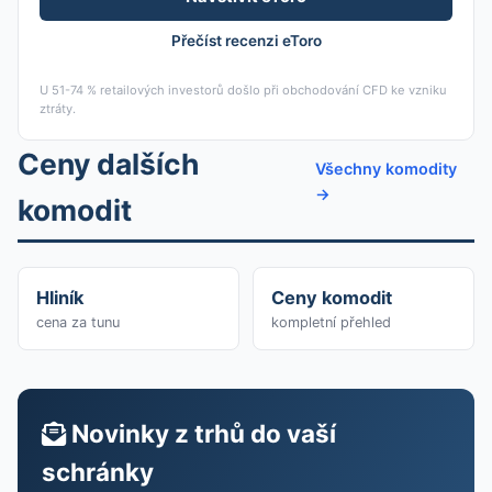
Přečíst recenzi eToro
U 51-74 % retailových investorů došlo při obchodování CFD ke vzniku
ztráty.
Ceny dalších
Všechny komodity
→
komodit
Hliník
Ceny komodit
cena za tunu
kompletní přehled
Novinky z trhů do vaší
schránky