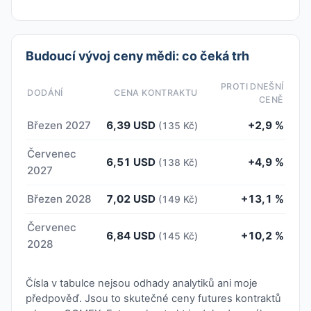
Budoucí vývoj ceny mědi: co čeká trh
PROTI DNEŠNÍ
DODÁNÍ
CENA KONTRAKTU
CENĚ
Březen 2027
6,39 USD
+2,9 %
(135 Kč)
Červenec
6,51 USD
+4,9 %
(138 Kč)
2027
Březen 2028
7,02 USD
+13,1 %
(149 Kč)
Červenec
6,84 USD
+10,2 %
(145 Kč)
2028
Čísla v tabulce nejsou odhady analytiků ani moje
předpověď. Jsou to skutečné ceny futures kontraktů