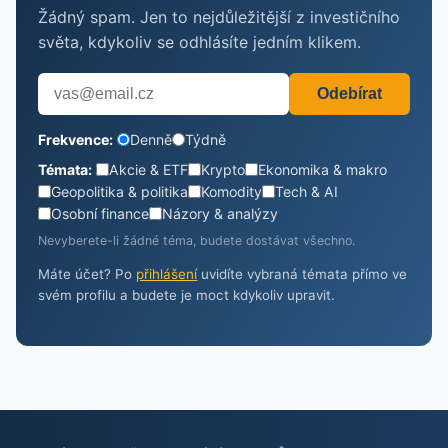
Žádný spam. Jen to nejdůležitější z investičního
světa, kdykoliv se odhlásíte jedním klikem.
Odebírat
Frekvence:
Denně
Týdně
Témata:
Akcie & ETF
Krypto
Ekonomika & makro
Geopolitika & politika
Komodity
Tech & AI
Osobní finance
Názory & analýzy
Nevyberete-li žádné téma, budete dostávat všechno.
Máte účet? Po
přihlášení
uvidíte vybraná témata přímo ve
svém profilu a budete je moct kdykoliv upravit.